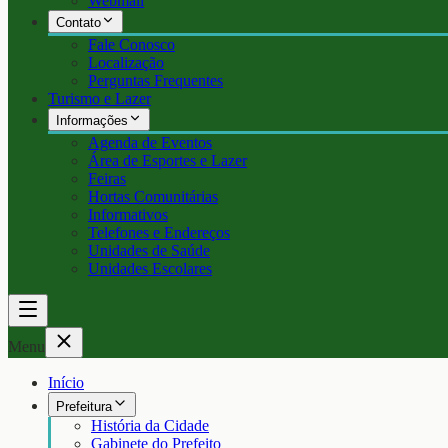
Webmail
Contato
Fale Conosco
Localização
Perguntas Frequentes
Turismo e Lazer
Informações
Agenda de Eventos
Área de Esportes e Lazer
Feiras
Hortas Comunitárias
Informativos
Telefones e Endereços
Unidades de Saúde
Unidades Escolares
Menu
Início
Prefeitura
História da Cidade
Gabinete do Prefeito