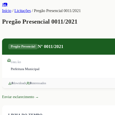
f
📷
Início
/
Licitações
/
Pregão Presencial 0011/2021
Pregão Presencial 0011/2021
Nº
0011/2021
Pregão Presencial
ÓRGÃO
Prefeitura Municipal
0
download
s
0
interessado
s
Enviar esclarecimento →