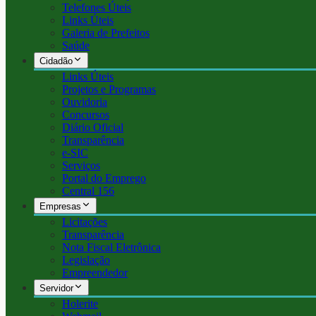
Telefones Úteis
Links Úteis
Galeria de Prefeitos
Saúde
Cidadão
Links Úteis
Projetos e Programas
Ouvidoria
Concursos
Diário Oficial
Transparência
e-SIC
Serviços
Portal do Emprego
Central 156
Empresas
Licitações
Transparência
Nota Fiscal Eletrônica
Legislação
Empreendedor
Servidor
Holerite