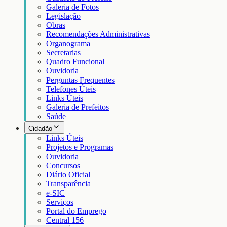
Galeria de Fotos
Legislação
Obras
Recomendações Administrativas
Organograma
Secretarias
Quadro Funcional
Ouvidoria
Perguntas Frequentes
Telefones Úteis
Links Úteis
Galeria de Prefeitos
Saúde
Cidadão
Links Úteis
Projetos e Programas
Ouvidoria
Concursos
Diário Oficial
Transparência
e-SIC
Serviços
Portal do Emprego
Central 156