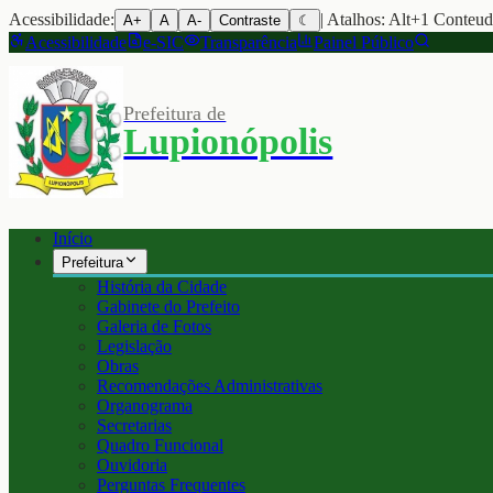
Acessibilidade:
| Atalhos: Alt+1 Conteu
A+
A
A-
Contraste
☾
Acessibilidade
e-SIC
Transparência
Painel Público
Prefeitura de
Lupionópolis
Início
Prefeitura
História da Cidade
Gabinete do Prefeito
Galeria de Fotos
Legislação
Obras
Recomendações Administrativas
Organograma
Secretarias
Quadro Funcional
Ouvidoria
Perguntas Frequentes