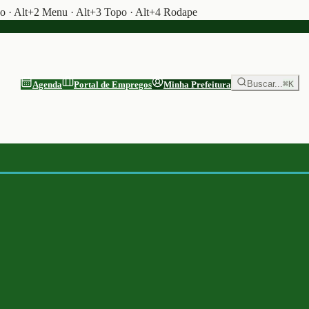
do · Alt+2 Menu · Alt+3 Topo · Alt+4 Rodape
Buscar...
⌘K
Agenda
Portal de Empregos
Minha Prefeitura