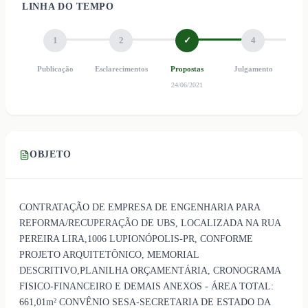
LINHA DO TEMPO
1
2
✓
4
Publicação
Esclarecimentos
Propostas
Julgamento
Ho
24/06/2021
OBJETO
CONTRATAÇÃO DE EMPRESA DE ENGENHARIA PARA
REFORMA/RECUPERAÇÃO DE UBS, LOCALIZADA NA RUA
PEREIRA LIRA,1006 LUPIONÓPOLIS-PR, CONFORME
PROJETO ARQUITETÔNICO, MEMORIAL
DESCRITIVO,PLANILHA ORÇAMENTÁRIA, CRONOGRAMA
FISICO-FINANCEIRO E DEMAIS ANEXOS - ÁREA TOTAL:
661,01m² CONVÊNIO SESA-SECRETARIA DE ESTADO DA