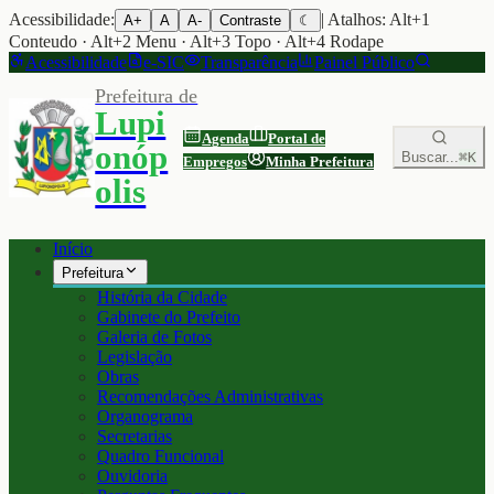
Acessibilidade:
| Atalhos: Alt+1
A+
A
A-
Contraste
☾
Conteudo · Alt+2 Menu · Alt+3 Topo · Alt+4 Rodape
Acessibilidade
e-SIC
Transparência
Painel Público
Prefeitura de
Lupi
Agenda
Portal de
onóp
Buscar...
⌘K
Empregos
Minha Prefeitura
olis
Início
Prefeitura
História da Cidade
Gabinete do Prefeito
Galeria de Fotos
Legislação
Obras
Recomendações Administrativas
Organograma
Secretarias
Quadro Funcional
Ouvidoria