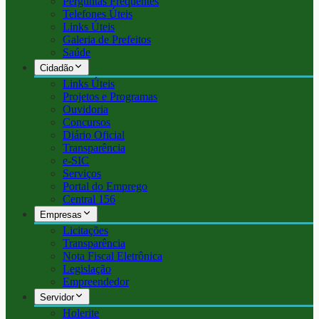
Perguntas Frequentes
Telefones Úteis
Links Úteis
Galeria de Prefeitos
Saúde
Cidadão
Links Úteis
Projetos e Programas
Ouvidoria
Concursos
Diário Oficial
Transparência
e-SIC
Serviços
Portal do Emprego
Central 156
Empresas
Licitações
Transparência
Nota Fiscal Eletrônica
Legislação
Empreendedor
Servidor
Holerite