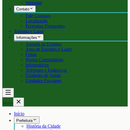
Webmail
Contato
Fale Conosco
Localização
Perguntas Frequentes
Turismo e Lazer
Informações
Agenda de Eventos
Área de Esportes e Lazer
Feiras
Hortas Comunitárias
Informativos
Telefones e Endereços
Unidades de Saúde
Unidades Escolares
Menu
Início
Prefeitura
História da Cidade