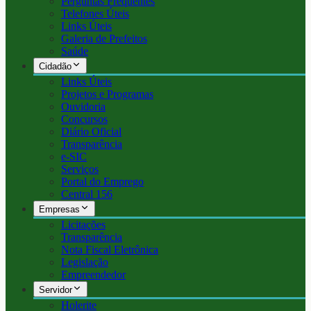
Perguntas Frequentes
Telefones Úteis
Links Úteis
Galeria de Prefeitos
Saúde
Cidadão
Links Úteis
Projetos e Programas
Ouvidoria
Concursos
Diário Oficial
Transparência
e-SIC
Serviços
Portal do Emprego
Central 156
Empresas
Licitações
Transparência
Nota Fiscal Eletrônica
Legislação
Empreendedor
Servidor
Holerite