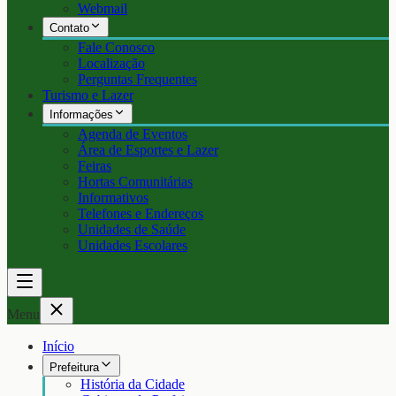
Webmail
Contato
Fale Conosco
Localização
Perguntas Frequentes
Turismo e Lazer
Informações
Agenda de Eventos
Área de Esportes e Lazer
Feiras
Hortas Comunitárias
Informativos
Telefones e Endereços
Unidades de Saúde
Unidades Escolares
Menu
Início
Prefeitura
História da Cidade