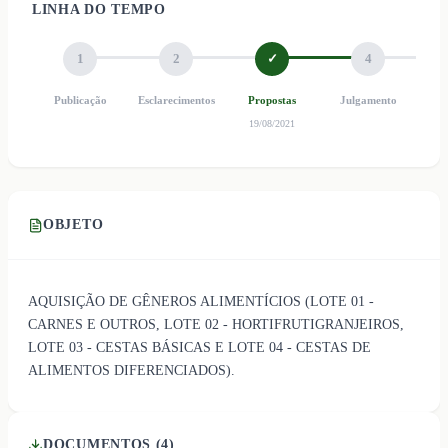
LINHA DO TEMPO
1
2
✓
4
Publicação
Esclarecimentos
Propostas
Julgamento
Ho
19/08/2021
OBJETO
AQUISIÇÃO DE GÊNEROS ALIMENTÍCIOS (LOTE 01 -
CARNES E OUTROS, LOTE 02 - HORTIFRUTIGRANJEIROS,
LOTE 03 - CESTAS BÁSICAS E LOTE 04 - CESTAS DE
ALIMENTOS DIFERENCIADOS).
DOCUMENTOS (
4
)