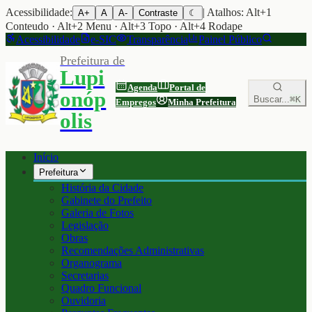
Acessibilidade:
| Atalhos: Alt+1
A+
A
A-
Contraste
☾
Conteudo · Alt+2 Menu · Alt+3 Topo · Alt+4 Rodape
Acessibilidade
e-SIC
Transparência
Painel Público
Prefeitura de
Lupi
Agenda
Portal de
onóp
Buscar...
⌘K
Empregos
Minha Prefeitura
olis
Início
Prefeitura
História da Cidade
Gabinete do Prefeito
Galeria de Fotos
Legislação
Obras
Recomendações Administrativas
Organograma
Secretarias
Quadro Funcional
Ouvidoria