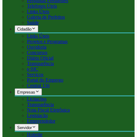
Perguntas Frequentes
Telefones Úteis
Links Úteis
Galeria de Prefeitos
Saúde
Cidadão
Links Úteis
Projetos e Programas
Ouvidoria
Concursos
Diário Oficial
Transparência
e-SIC
Serviços
Portal do Emprego
Central 156
Empresas
Licitações
Transparência
Nota Fiscal Eletrônica
Legislação
Empreendedor
Servidor
Holerite