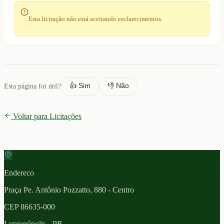
Esta licitação não está aceitando esclarecimentos.
👍 Sim
👎 Não
Esta página foi útil?
Voltar para Licitações
Endereco
Praça Pe. Antônio Pozzatto, 880 - Centro
CEP
86635-000
Lupionópolis
- PR