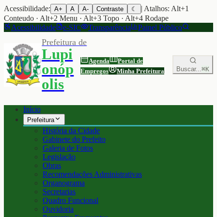
Acessibilidade:
| Atalhos: Alt+1
A+
A
A-
Contraste
☾
Conteudo · Alt+2 Menu · Alt+3 Topo · Alt+4 Rodape
Acessibilidade
e-SIC
Transparência
Painel Público
Prefeitura de
Lupi
Agenda
Portal de
onóp
Buscar...
⌘K
Empregos
Minha Prefeitura
olis
Início
Prefeitura
História da Cidade
Gabinete do Prefeito
Galeria de Fotos
Legislação
Obras
Recomendações Administrativas
Organograma
Secretarias
Quadro Funcional
Ouvidoria