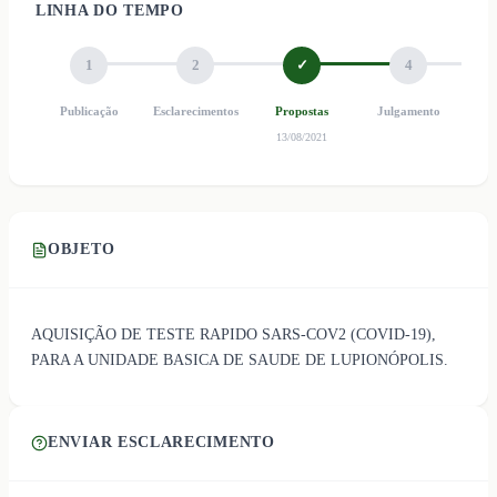
LINHA DO TEMPO
1
2
✓
4
Publicação
Esclarecimentos
Propostas
Julgamento
Ho
13/08/2021
OBJETO
AQUISIÇÃO DE TESTE RAPIDO SARS-COV2 (COVID-19),
PARA A UNIDADE BASICA DE SAUDE DE LUPIONÓPOLIS.
ENVIAR ESCLARECIMENTO