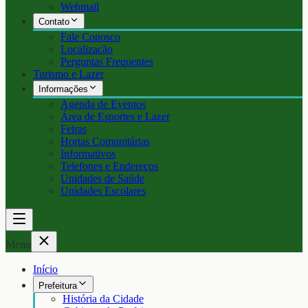
Webmail
Contato
Fale Conosco
Localização
Perguntas Frequentes
Turismo e Lazer
Informações
Agenda de Eventos
Área de Esportes e Lazer
Feiras
Hortas Comunitárias
Informativos
Telefones e Endereços
Unidades de Saúde
Unidades Escolares
Menu
Início
Prefeitura
História da Cidade