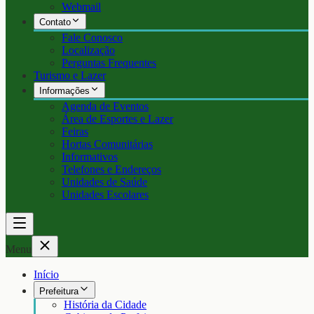
Webmail
Contato
Fale Conosco
Localização
Perguntas Frequentes
Turismo e Lazer
Informações
Agenda de Eventos
Área de Esportes e Lazer
Feiras
Hortas Comunitárias
Informativos
Telefones e Endereços
Unidades de Saúde
Unidades Escolares
Menu
Início
Prefeitura
História da Cidade