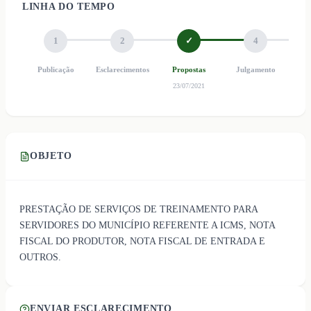
LINHA DO TEMPO
1
2
✓
4
Publicação
Esclarecimentos
Propostas
Julgamento
Ho
23/07/2021
OBJETO
PRESTAÇÃO DE SERVIÇOS DE TREINAMENTO PARA
SERVIDORES DO MUNICÍPIO REFERENTE A ICMS, NOTA
FISCAL DO PRODUTOR, NOTA FISCAL DE ENTRADA E
OUTROS.
ENVIAR ESCLARECIMENTO