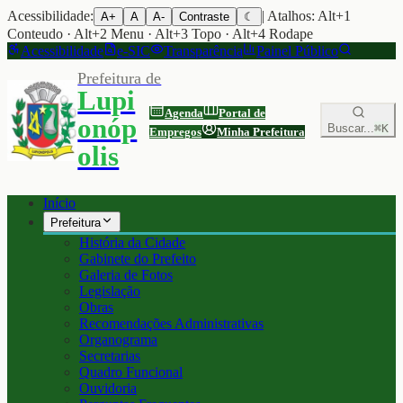
Acessibilidade:
| Atalhos: Alt+1
A+
A
A-
Contraste
☾
Conteudo · Alt+2 Menu · Alt+3 Topo · Alt+4 Rodape
Acessibilidade
e-SIC
Transparência
Painel Público
Prefeitura de
Lupi
Agenda
Portal de
onóp
Buscar...
⌘K
Empregos
Minha Prefeitura
olis
Início
Prefeitura
História da Cidade
Gabinete do Prefeito
Galeria de Fotos
Legislação
Obras
Recomendações Administrativas
Organograma
Secretarias
Quadro Funcional
Ouvidoria