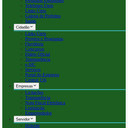
Perguntas Frequentes
Telefones Úteis
Links Úteis
Galeria de Prefeitos
Saúde
Cidadão
Links Úteis
Projetos e Programas
Ouvidoria
Concursos
Diário Oficial
Transparência
e-SIC
Serviços
Portal do Emprego
Central 156
Empresas
Licitações
Transparência
Nota Fiscal Eletrônica
Legislação
Empreendedor
Servidor
Holerite