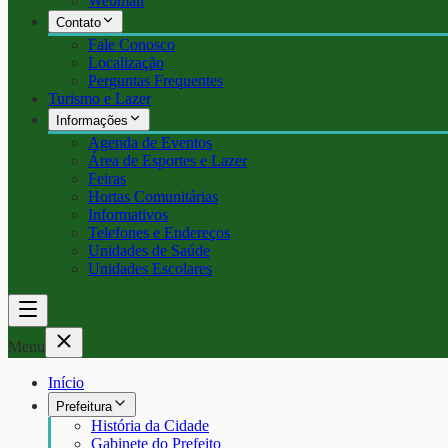
Webmail
Contato
Fale Conosco
Localização
Perguntas Frequentes
Turismo e Lazer
Informações
Agenda de Eventos
Área de Esportes e Lazer
Feiras
Hortas Comunitárias
Informativos
Telefones e Endereços
Unidades de Saúde
Unidades Escolares
Menu
Início
Prefeitura
História da Cidade
Gabinete do Prefeito