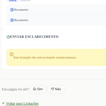
Edital
2
arquivo
s
Documento
Documento
ENVIAR ESCLARECIMENTO
Esta licitação não está aceitando esclarecimentos.
👍 Sim
👎 Não
Esta página foi útil?
Voltar para Licitações