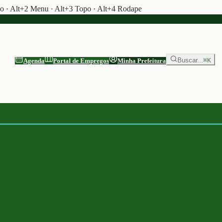
do · Alt+2 Menu · Alt+3 Topo · Alt+4 Rodape
Buscar...
⌘K
Agenda
Portal de Empregos
Minha Prefeitura