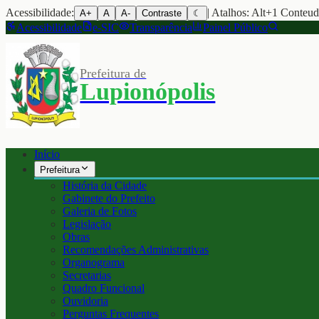
Acessibilidade:
| Atalhos: Alt+1 Conteu
A+
A
A-
Contraste
☾
Acessibilidade
e-SIC
Transparência
Painel Público
Prefeitura de
Lupionópolis
Início
Prefeitura
História da Cidade
Gabinete do Prefeito
Galeria de Fotos
Legislação
Obras
Recomendações Administrativas
Organograma
Secretarias
Quadro Funcional
Ouvidoria
Perguntas Frequentes