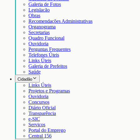
Galeria de Fotos
Legislação
Obras
Recomendações Administrativas
Organograma
Secretarias
Quadro Funcional
Ouvidoria
Perguntas Frequentes
Telefones Úteis
Links Úteis
Galeria de Prefeitos
Saúde
Cidadão
Links Úteis
Projetos e Programas
Ouvidoria
Concursos
Diário Oficial
Transparência
e-SIC
Serviços
Portal do Emprego
Central 156