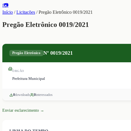
f
📷
Início
/
Licitações
/
Pregão Eletrônico 0019/2021
Pregão Eletrônico 0019/2021
Nº
0019/2021
Pregão Eletrônico
ÓRGÃO
Prefeitura Municipal
0
download
s
0
interessado
s
Enviar esclarecimento →