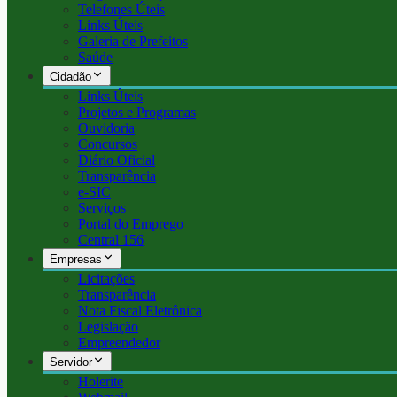
Telefones Úteis
Links Úteis
Galeria de Prefeitos
Saúde
Cidadão
Links Úteis
Projetos e Programas
Ouvidoria
Concursos
Diário Oficial
Transparência
e-SIC
Serviços
Portal do Emprego
Central 156
Empresas
Licitações
Transparência
Nota Fiscal Eletrônica
Legislação
Empreendedor
Servidor
Holerite