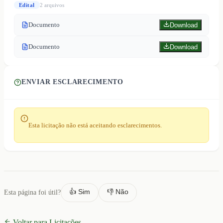
Edital
2
arquivo
s
Documento
Download
Documento
Download
ENVIAR ESCLARECIMENTO
Esta licitação não está aceitando esclarecimentos.
👍 Sim
👎 Não
Esta página foi útil?
Voltar para Licitações