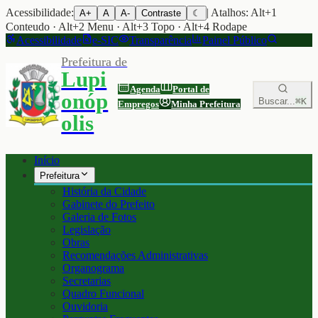
Acessibilidade:
| Atalhos: Alt+1
A+
A
A-
Contraste
☾
Conteudo · Alt+2 Menu · Alt+3 Topo · Alt+4 Rodape
Acessibilidade
e-SIC
Transparência
Painel Público
Prefeitura de
Lupi
Agenda
Portal de
onóp
Buscar...
⌘K
Empregos
Minha Prefeitura
olis
Início
Prefeitura
História da Cidade
Gabinete do Prefeito
Galeria de Fotos
Legislação
Obras
Recomendações Administrativas
Organograma
Secretarias
Quadro Funcional
Ouvidoria