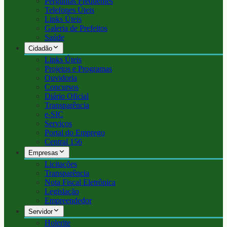
Perguntas Frequentes
Telefones Úteis
Links Úteis
Galeria de Prefeitos
Saúde
Cidadão
Links Úteis
Projetos e Programas
Ouvidoria
Concursos
Diário Oficial
Transparência
e-SIC
Serviços
Portal do Emprego
Central 156
Empresas
Licitações
Transparência
Nota Fiscal Eletrônica
Legislação
Empreendedor
Servidor
Holerite