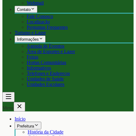
Webmail
Contato
Fale Conosco
Localização
Perguntas Frequentes
Turismo e Lazer
Informações
Agenda de Eventos
Área de Esportes e Lazer
Feiras
Hortas Comunitárias
Informativos
Telefones e Endereços
Unidades de Saúde
Unidades Escolares
Menu
Início
Prefeitura
História da Cidade