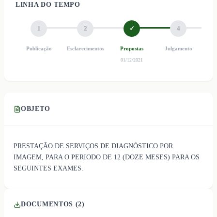
LINHA DO TEMPO
1
2
✓
4
Publicação
Esclarecimentos
Propostas
Julgamento
Ho
01/12/2021
OBJETO
PRESTAÇÃO DE SERVIÇOS DE DIAGNÓSTICO POR
IMAGEM, PARA O PERIODO DE 12 (DOZE MESES) PARA OS
SEGUINTES EXAMES.
DOCUMENTOS (
2
)