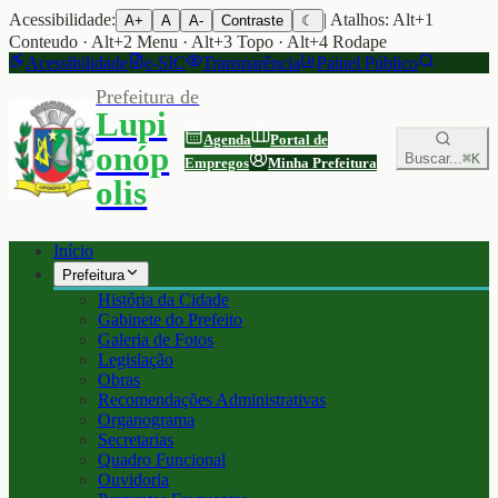
Acessibilidade:
| Atalhos: Alt+1
A+
A
A-
Contraste
☾
Conteudo · Alt+2 Menu · Alt+3 Topo · Alt+4 Rodape
Acessibilidade
e-SIC
Transparência
Painel Público
Prefeitura de
Lupi
Agenda
Portal de
onóp
Buscar...
⌘K
Empregos
Minha Prefeitura
olis
Início
Prefeitura
História da Cidade
Gabinete do Prefeito
Galeria de Fotos
Legislação
Obras
Recomendações Administrativas
Organograma
Secretarias
Quadro Funcional
Ouvidoria