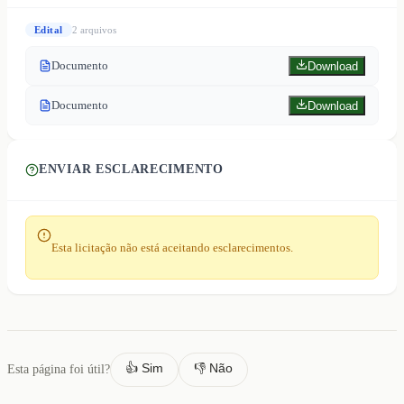
Edital
2
arquivo
s
Documento
Download
Documento
Download
ENVIAR ESCLARECIMENTO
Esta licitação não está aceitando esclarecimentos.
👍 Sim
👎 Não
Esta página foi útil?