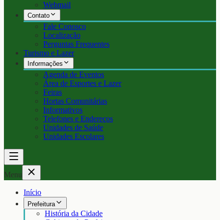
Webmail
Contato
Fale Conosco
Localização
Perguntas Frequentes
Turismo e Lazer
Informações
Agenda de Eventos
Área de Esportes e Lazer
Feiras
Hortas Comunitárias
Informativos
Telefones e Endereços
Unidades de Saúde
Unidades Escolares
Menu
Início
Prefeitura
História da Cidade