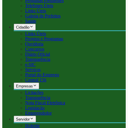
Perguntas Frequentes
Telefones Úteis
Links Úteis
Galeria de Prefeitos
Saúde
Cidadão
Links Úteis
Projetos e Programas
Ouvidoria
Concursos
Diário Oficial
Transparência
e-SIC
Serviços
Portal do Emprego
Central 156
Empresas
Licitações
Transparência
Nota Fiscal Eletrônica
Legislação
Empreendedor
Servidor
Holerite