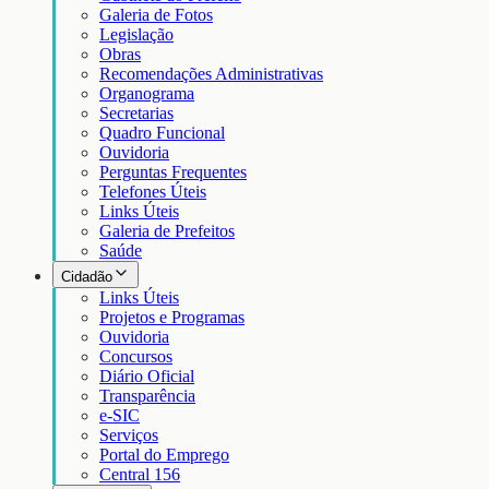
Galeria de Fotos
Legislação
Obras
Recomendações Administrativas
Organograma
Secretarias
Quadro Funcional
Ouvidoria
Perguntas Frequentes
Telefones Úteis
Links Úteis
Galeria de Prefeitos
Saúde
Cidadão
Links Úteis
Projetos e Programas
Ouvidoria
Concursos
Diário Oficial
Transparência
e-SIC
Serviços
Portal do Emprego
Central 156