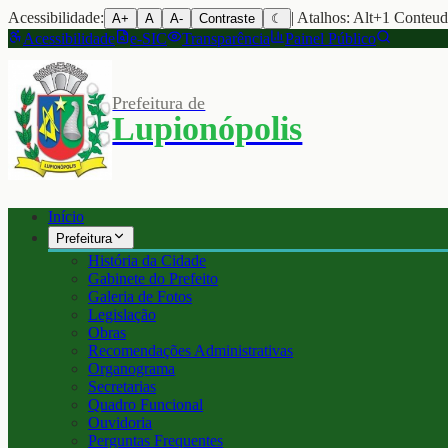
Acessibilidade:
| Atalhos: Alt+1 Conteu
A+
A
A-
Contraste
☾
Acessibilidade
e-SIC
Transparência
Painel Público
Prefeitura de
Lupionópolis
Início
Prefeitura
História da Cidade
Gabinete do Prefeito
Galeria de Fotos
Legislação
Obras
Recomendações Administrativas
Organograma
Secretarias
Quadro Funcional
Ouvidoria
Perguntas Frequentes