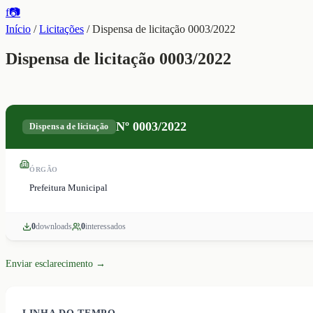
f
📷
Início
/
Licitações
/
Dispensa de licitação 0003/2022
Dispensa de licitação 0003/2022
Nº
0003/2022
Dispensa de licitação
ÓRGÃO
Prefeitura Municipal
0
download
s
0
interessado
s
Enviar esclarecimento →