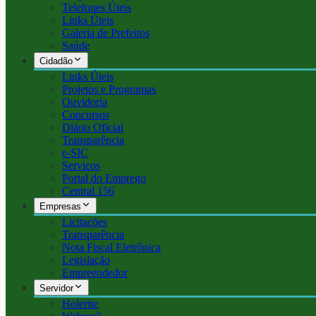
Telefones Úteis
Links Úteis
Galeria de Prefeitos
Saúde
Cidadão
Links Úteis
Projetos e Programas
Ouvidoria
Concursos
Diário Oficial
Transparência
e-SIC
Serviços
Portal do Emprego
Central 156
Empresas
Licitações
Transparência
Nota Fiscal Eletrônica
Legislação
Empreendedor
Servidor
Holerite