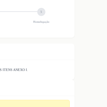
5
Homologação
 ITENS ANEXO I.