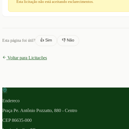
Esta licitação não está aceitando esclarecimentos.
👍 Sim
👎 Não
Esta página foi útil?
Voltar para Licitações
Endereco
Praça Pe. Antônio Pozzatto, 880 - Centro
CEP
86635-000