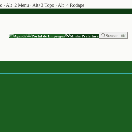
do · Alt+2 Menu · Alt+3 Topo · Alt+4 Rodape
Buscar...
⌘K
Agenda
Portal de Empregos
Minha Prefeitura