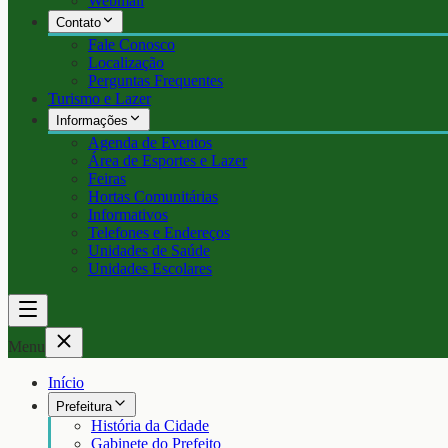
Webmail
Contato
Fale Conosco
Localização
Perguntas Frequentes
Turismo e Lazer
Informações
Agenda de Eventos
Área de Esportes e Lazer
Feiras
Hortas Comunitárias
Informativos
Telefones e Endereços
Unidades de Saúde
Unidades Escolares
Menu
Início
Prefeitura
História da Cidade
Gabinete do Prefeito