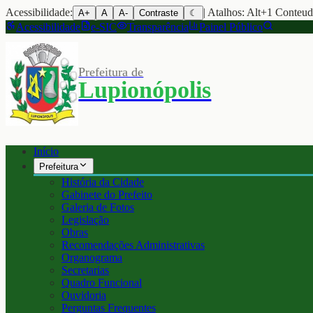
Acessibilidade:
| Atalhos: Alt+1 Conteu
A+
A
A-
Contraste
☾
Acessibilidade
e-SIC
Transparência
Painel Público
Prefeitura de
Lupionópolis
Início
Prefeitura
História da Cidade
Gabinete do Prefeito
Galeria de Fotos
Legislação
Obras
Recomendações Administrativas
Organograma
Secretarias
Quadro Funcional
Ouvidoria
Perguntas Frequentes