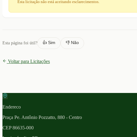
Esta licitação não está aceitando esclarecimentos.
👍 Sim
👎 Não
Esta página foi útil?
Voltar para Licitações
Endereco
Praça Pe. Antônio Pozzatto, 880 - Centro
CEP
86635-000