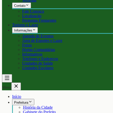
Webmail
Contato
Fale Conosco
Localização
Perguntas Frequentes
Turismo e Lazer
Informações
Agenda de Eventos
Área de Esportes e Lazer
Feiras
Hortas Comunitárias
Informativos
Telefones e Endereços
Unidades de Saúde
Unidades Escolares
Menu
Início
Prefeitura
História da Cidade
Gabinete do Prefeito