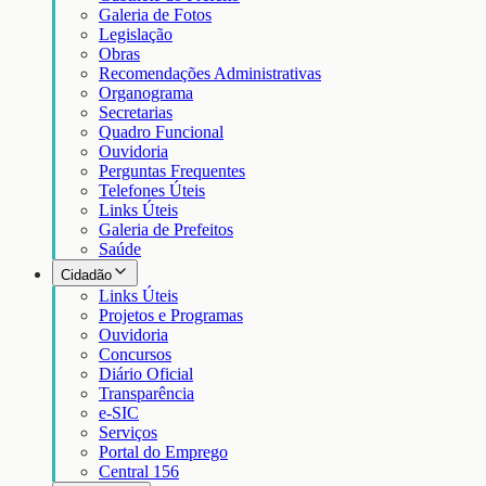
Galeria de Fotos
Legislação
Obras
Recomendações Administrativas
Organograma
Secretarias
Quadro Funcional
Ouvidoria
Perguntas Frequentes
Telefones Úteis
Links Úteis
Galeria de Prefeitos
Saúde
Cidadão
Links Úteis
Projetos e Programas
Ouvidoria
Concursos
Diário Oficial
Transparência
e-SIC
Serviços
Portal do Emprego
Central 156