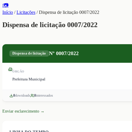
f
📷
Início
/
Licitações
/
Dispensa de licitação 0007/2022
Dispensa de licitação 0007/2022
Nº
0007/2022
Dispensa de licitação
ÓRGÃO
Prefeitura Municipal
0
download
s
0
interessado
s
Enviar esclarecimento →