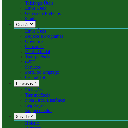
Telefones Úteis
Links Úteis
Galeria de Prefeitos
Saúde
Cidadão
Links Úteis
Projetos e Programas
Ouvidoria
Concursos
Diário Oficial
Transparência
e-SIC
Serviços
Portal do Emprego
Central 156
Empresas
Licitações
Transparência
Nota Fiscal Eletrônica
Legislação
Empreendedor
Servidor
Holerite