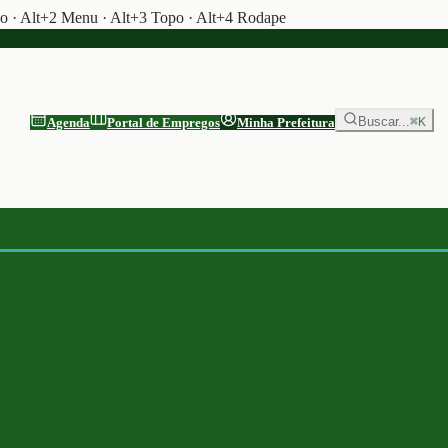
do · Alt+2 Menu · Alt+3 Topo · Alt+4 Rodape
Buscar...
⌘K
Agenda
Portal de Empregos
Minha Prefeitura