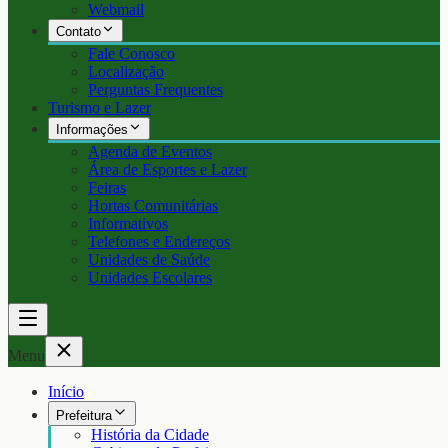
Webmail
Contato
Fale Conosco
Localização
Perguntas Frequentes
Turismo e Lazer
Informações
Agenda de Eventos
Área de Esportes e Lazer
Feiras
Hortas Comunitárias
Informativos
Telefones e Endereços
Unidades de Saúde
Unidades Escolares
Menu
Início
Prefeitura
História da Cidade