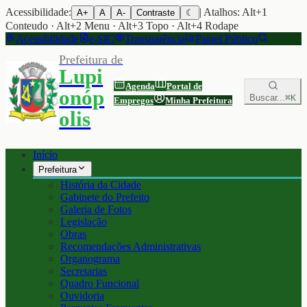
Acessibilidade:
| Atalhos: Alt+1
A+
A
A-
Contraste
☾
Conteudo · Alt+2 Menu · Alt+3 Topo · Alt+4 Rodape
Acessibilidade
e-SIC
Transparência
Painel Público
Prefeitura de
Lupi
Agenda
Portal de
onóp
Buscar...
⌘K
Empregos
Minha Prefeitura
olis
Início
Prefeitura
História da Cidade
Gabinete do Prefeito
Galeria de Fotos
Legislação
Obras
Recomendações Administrativas
Organograma
Secretarias
Quadro Funcional
Ouvidoria