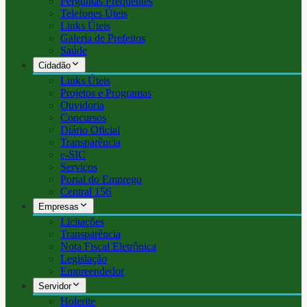
Perguntas Frequentes
Telefones Úteis
Links Úteis
Galeria de Prefeitos
Saúde
Cidadão
Links Úteis
Projetos e Programas
Ouvidoria
Concursos
Diário Oficial
Transparência
e-SIC
Serviços
Portal do Emprego
Central 156
Empresas
Licitações
Transparência
Nota Fiscal Eletrônica
Legislação
Empreendedor
Servidor
Holerite