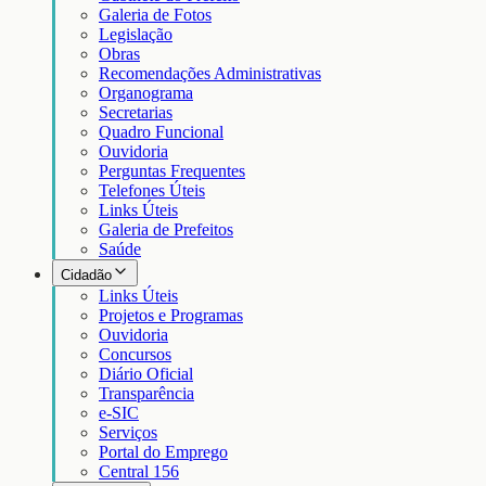
Galeria de Fotos
Legislação
Obras
Recomendações Administrativas
Organograma
Secretarias
Quadro Funcional
Ouvidoria
Perguntas Frequentes
Telefones Úteis
Links Úteis
Galeria de Prefeitos
Saúde
Cidadão
Links Úteis
Projetos e Programas
Ouvidoria
Concursos
Diário Oficial
Transparência
e-SIC
Serviços
Portal do Emprego
Central 156