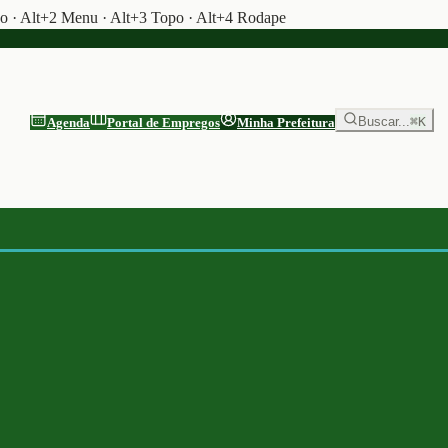
do · Alt+2 Menu · Alt+3 Topo · Alt+4 Rodape
Buscar...
⌘K
Agenda
Portal de Empregos
Minha Prefeitura