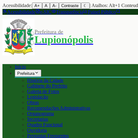
Acessibilidade:
| Atalhos: Alt+1 Conteu
A+
A
A-
Contraste
☾
Acessibilidade
e-SIC
Transparência
Painel Público
Prefeitura de
Lupionópolis
Início
Prefeitura
História da Cidade
Gabinete do Prefeito
Galeria de Fotos
Legislação
Obras
Recomendações Administrativas
Organograma
Secretarias
Quadro Funcional
Ouvidoria
Perguntas Frequentes