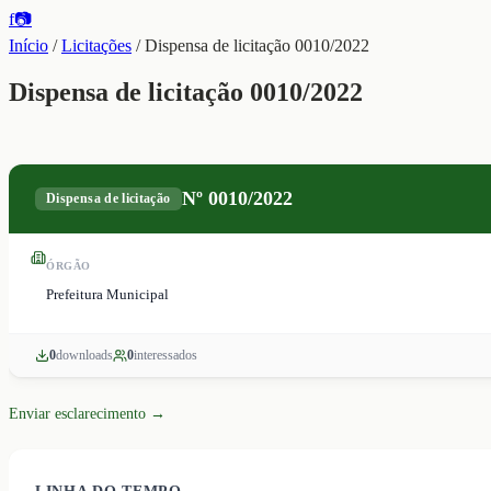
f
📷
Início
/
Licitações
/
Dispensa de licitação 0010/2022
Dispensa de licitação 0010/2022
Nº
0010/2022
Dispensa de licitação
ÓRGÃO
Prefeitura Municipal
0
download
s
0
interessado
s
Enviar esclarecimento →