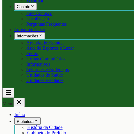
Webmail
Contato
Fale Conosco
Localização
Perguntas Frequentes
Turismo e Lazer
Informações
Agenda de Eventos
Área de Esportes e Lazer
Feiras
Hortas Comunitárias
Informativos
Telefones e Endereços
Unidades de Saúde
Unidades Escolares
Menu
Início
Prefeitura
História da Cidade
Gabinete do Prefeito