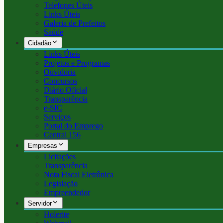
Telefones Úteis
Links Úteis
Galeria de Prefeitos
Saúde
Cidadão
Links Úteis
Projetos e Programas
Ouvidoria
Concursos
Diário Oficial
Transparência
e-SIC
Serviços
Portal do Emprego
Central 156
Empresas
Licitações
Transparência
Nota Fiscal Eletrônica
Legislação
Empreendedor
Servidor
Holerite