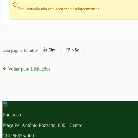
Esta licitação não está aceitando esclarecimentos.
👍 Sim
👎 Não
Esta página foi útil?
Voltar para Licitações
Endereco
Praça Pe. Antônio Pozzatto, 880 - Centro
CEP
86635-000