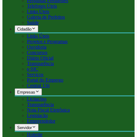
Perguntas Frequentes
Telefones Úteis
Links Úteis
Galeria de Prefeitos
Saúde
Cidadão
Links Úteis
Projetos e Programas
Ouvidoria
Concursos
Diário Oficial
Transparência
e-SIC
Serviços
Portal do Emprego
Central 156
Empresas
Licitações
Transparência
Nota Fiscal Eletrônica
Legislação
Empreendedor
Servidor
Holerite