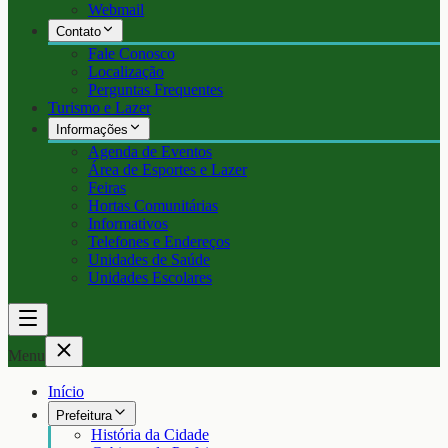
Webmail
Contato
Fale Conosco
Localização
Perguntas Frequentes
Turismo e Lazer
Informações
Agenda de Eventos
Área de Esportes e Lazer
Feiras
Hortas Comunitárias
Informativos
Telefones e Endereços
Unidades de Saúde
Unidades Escolares
Menu
Início
Prefeitura
História da Cidade