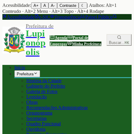
Acessibilidade:
| Atalhos: Alt+1
A+
A
A-
Contraste
☾
Conteudo · Alt+2 Menu · Alt+3 Topo · Alt+4 Rodape
Acessibilidade
e-SIC
Transparência
Painel Público
Prefeitura de
Lupi
Agenda
Portal de
onóp
Buscar...
⌘K
Empregos
Minha Prefeitura
olis
Início
Prefeitura
História da Cidade
Gabinete do Prefeito
Galeria de Fotos
Legislação
Obras
Recomendações Administrativas
Organograma
Secretarias
Quadro Funcional
Ouvidoria