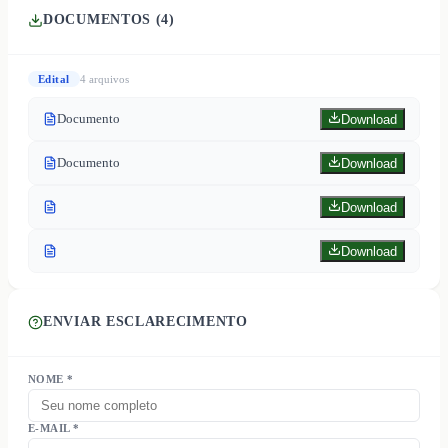
DOCUMENTOS (
4
)
Edital
4
arquivo
s
Documento
Download
Documento
Download
Download
Download
ENVIAR ESCLARECIMENTO
NOME *
E-MAIL *