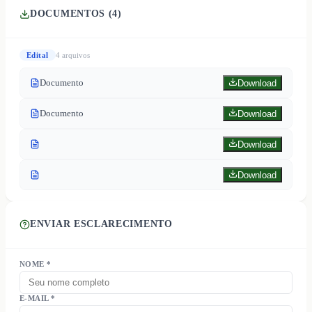
DOCUMENTOS (
4
)
Edital
4
arquivo
s
Documento
Download
Documento
Download
Download
Download
ENVIAR ESCLARECIMENTO
NOME *
E-MAIL *