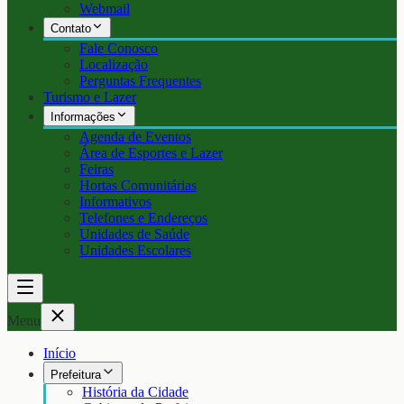
Webmail
Contato
Fale Conosco
Localização
Perguntas Frequentes
Turismo e Lazer
Informações
Agenda de Eventos
Área de Esportes e Lazer
Feiras
Hortas Comunitárias
Informativos
Telefones e Endereços
Unidades de Saúde
Unidades Escolares
Menu
Início
Prefeitura
História da Cidade