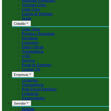
Perguntas Frequentes
Telefones Úteis
Links Úteis
Galeria de Prefeitos
Saúde
Cidadão
Links Úteis
Projetos e Programas
Ouvidoria
Concursos
Diário Oficial
Transparência
e-SIC
Serviços
Portal do Emprego
Central 156
Empresas
Licitações
Transparência
Nota Fiscal Eletrônica
Legislação
Empreendedor
Servidor
Holerite