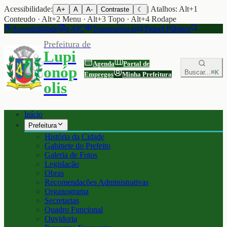
Acessibilidade:
| Atalhos: Alt+1
A+
A
A-
Contraste
☾
Conteudo · Alt+2 Menu · Alt+3 Topo · Alt+4 Rodape
Acessibilidade
e-SIC
Transparência
Painel Público
Prefeitura de
Lupi
Agenda
Portal de
onóp
Buscar...
⌘K
Empregos
Minha Prefeitura
olis
Início
Prefeitura
História da Cidade
Gabinete do Prefeito
Galeria de Fotos
Legislação
Obras
Recomendações Administrativas
Organograma
Secretarias
Quadro Funcional
Ouvidoria