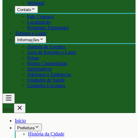
Webmail
Contato
Fale Conosco
Localização
Perguntas Frequentes
Turismo e Lazer
Informações
Agenda de Eventos
Área de Esportes e Lazer
Feiras
Hortas Comunitárias
Informativos
Telefones e Endereços
Unidades de Saúde
Unidades Escolares
Menu
Início
Prefeitura
História da Cidade