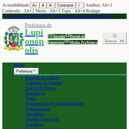
Acessibilidade:
| Atalhos: Alt+1
A+
A
A-
Contraste
☾
Conteudo · Alt+2 Menu · Alt+3 Topo · Alt+4 Rodape
Acessibilidade
e-SIC
Transparência
Painel Público
Prefeitura de
Lupi
Agenda
Portal de
onóp
Buscar...
⌘K
Empregos
Minha Prefeitura
olis
Início
Prefeitura
História da Cidade
Gabinete do Prefeito
Galeria de Fotos
Legislação
Obras
Recomendações Administrativas
Organograma
Secretarias
Quadro Funcional
Ouvidoria