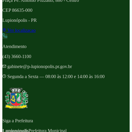
Praça Pe. Antônio Pozzatto, 880 - Centro
CEP
86635-000
Lupionópolis
- PR
Ver localizacao
Atendimento
(43) 3660-1100
gabinete@p-lupionopolis.pr.gov.br
Segunda a Sexta — 08:00 às 12:00 e 14:00 às 16:00
Siga a Prefeitura
Lupionópolis
Prefeitura Municipal