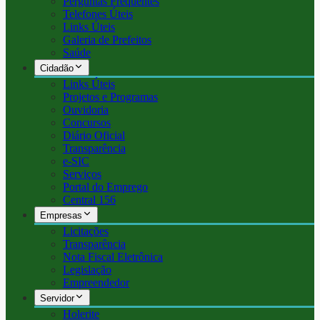
Perguntas Frequentes
Telefones Úteis
Links Úteis
Galeria de Prefeitos
Saúde
Cidadão
Links Úteis
Projetos e Programas
Ouvidoria
Concursos
Diário Oficial
Transparência
e-SIC
Serviços
Portal do Emprego
Central 156
Empresas
Licitações
Transparência
Nota Fiscal Eletrônica
Legislação
Empreendedor
Servidor
Holerite