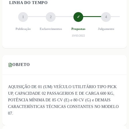
LINHA DO TEMPO
1
2
✓
4
Publicação
Esclarecimentos
Propostas
Julgamento
Ho
19/05/2022
OBJETO
AQUISIÇÃO DE 01 (UM) VEÍCULO UTILITÁRIO TIPO PICK
UP, CAPACIDADE 02 PASSAGERIOS E DE CARGA 600 KG,
POTÊNCIA MÍNIMA DE 85 CV (E) e 80 CV (G) e DEMAIS
CARACTERÍSTICAS TÉCNICAS CONSTANTES NO MODELO
07.