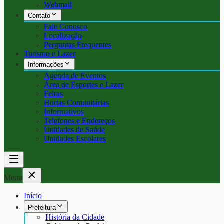
Webmail
Contato
Fale Conosco
Localização
Perguntas Frequentes
Turismo e Lazer
Informações
Agenda de Eventos
Área de Esportes e Lazer
Feiras
Hortas Comunitárias
Informativos
Telefones e Endereços
Unidades de Saúde
Unidades Escolares
Menu
Início
Prefeitura
História da Cidade