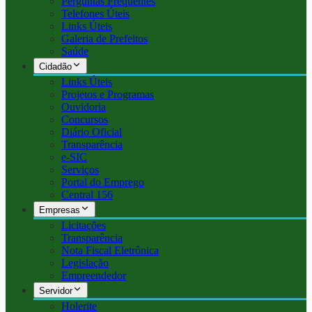
Perguntas Frequentes
Telefones Úteis
Links Úteis
Galeria de Prefeitos
Saúde
Cidadão
Links Úteis
Projetos e Programas
Ouvidoria
Concursos
Diário Oficial
Transparência
e-SIC
Serviços
Portal do Emprego
Central 156
Empresas
Licitações
Transparência
Nota Fiscal Eletrônica
Legislação
Empreendedor
Servidor
Holerite