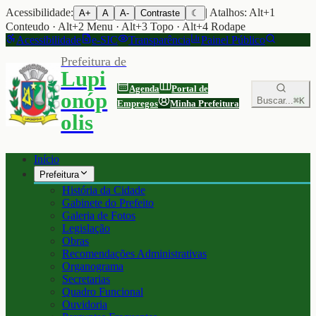
Acessibilidade:
| Atalhos: Alt+1
A+
A
A-
Contraste
☾
Conteudo · Alt+2 Menu · Alt+3 Topo · Alt+4 Rodape
Acessibilidade
e-SIC
Transparência
Painel Público
Prefeitura de
Lupi
Agenda
Portal de
onóp
Buscar...
⌘K
Empregos
Minha Prefeitura
olis
Início
Prefeitura
História da Cidade
Gabinete do Prefeito
Galeria de Fotos
Legislação
Obras
Recomendações Administrativas
Organograma
Secretarias
Quadro Funcional
Ouvidoria