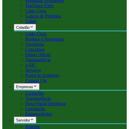
Perguntas Frequentes
Telefones Úteis
Links Úteis
Galeria de Prefeitos
Saúde
Cidadão
Links Úteis
Projetos e Programas
Ouvidoria
Concursos
Diário Oficial
Transparência
e-SIC
Serviços
Portal do Emprego
Central 156
Empresas
Licitações
Transparência
Nota Fiscal Eletrônica
Legislação
Empreendedor
Servidor
Holerite