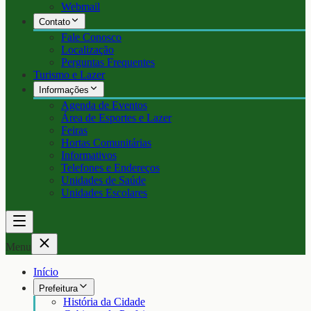
Webmail
Contato
Fale Conosco
Localização
Perguntas Frequentes
Turismo e Lazer
Informações
Agenda de Eventos
Área de Esportes e Lazer
Feiras
Hortas Comunitárias
Informativos
Telefones e Endereços
Unidades de Saúde
Unidades Escolares
Menu
Início
Prefeitura
História da Cidade