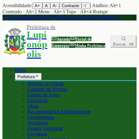
Acessibilidade:
| Atalhos: Alt+1
A+
A
A-
Contraste
☾
Conteudo · Alt+2 Menu · Alt+3 Topo · Alt+4 Rodape
Acessibilidade
e-SIC
Transparência
Painel Público
Prefeitura de
Lupi
Agenda
Portal de
onóp
Buscar...
⌘K
Empregos
Minha Prefeitura
olis
Início
Prefeitura
História da Cidade
Gabinete do Prefeito
Galeria de Fotos
Legislação
Obras
Recomendações Administrativas
Organograma
Secretarias
Quadro Funcional
Ouvidoria