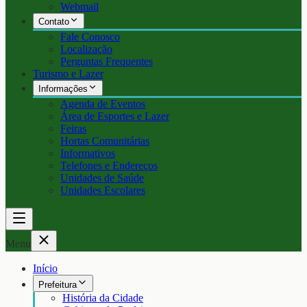
Webmail
Contato
Fale Conosco
Localização
Perguntas Frequentes
Turismo e Lazer
Informações
Agenda de Eventos
Área de Esportes e Lazer
Feiras
Hortas Comunitárias
Informativos
Telefones e Endereços
Unidades de Saúde
Unidades Escolares
Menu
Início
Prefeitura
História da Cidade