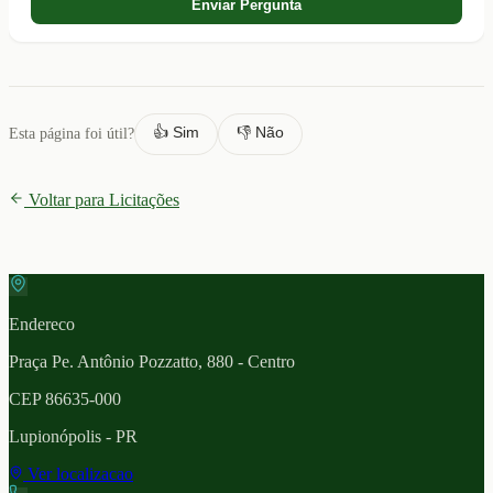
Enviar Pergunta
👍 Sim
👎 Não
Esta página foi útil?
Voltar para Licitações
Endereco
Praça Pe. Antônio Pozzatto, 880 - Centro
CEP
86635-000
Lupionópolis
- PR
Ver localizacao