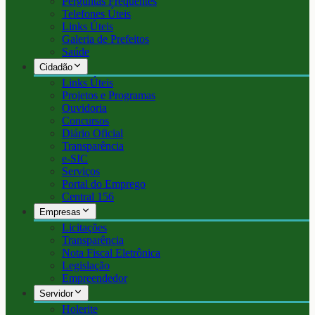
Perguntas Frequentes
Telefones Úteis
Links Úteis
Galeria de Prefeitos
Saúde
Cidadão
Links Úteis
Projetos e Programas
Ouvidoria
Concursos
Diário Oficial
Transparência
e-SIC
Serviços
Portal do Emprego
Central 156
Empresas
Licitações
Transparência
Nota Fiscal Eletrônica
Legislação
Empreendedor
Servidor
Holerite