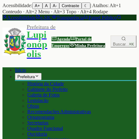
Acessibilidade:
| Atalhos: Alt+1
A+
A
A-
Contraste
☾
Conteudo · Alt+2 Menu · Alt+3 Topo · Alt+4 Rodape
Acessibilidade
e-SIC
Transparência
Painel Público
Prefeitura de
Lupi
Agenda
Portal de
onóp
Buscar...
⌘K
Empregos
Minha Prefeitura
olis
Início
Prefeitura
História da Cidade
Gabinete do Prefeito
Galeria de Fotos
Legislação
Obras
Recomendações Administrativas
Organograma
Secretarias
Quadro Funcional
Ouvidoria