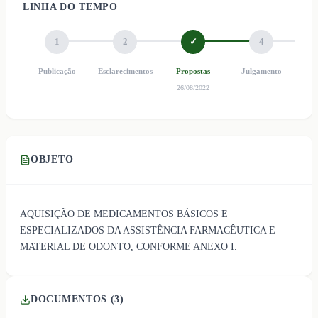
LINHA DO TEMPO
1
2
✓
4
Publicação
Esclarecimentos
Propostas
Julgamento
Ho
26/08/2022
OBJETO
AQUISIÇÃO DE MEDICAMENTOS BÁSICOS E
ESPECIALIZADOS DA ASSISTÊNCIA FARMACÊUTICA E
MATERIAL DE ODONTO, CONFORME ANEXO I.
DOCUMENTOS (
3
)