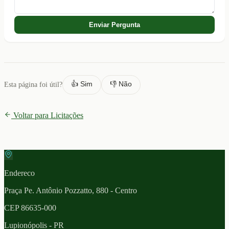
Enviar Pergunta
👍 Sim
👎 Não
Esta página foi útil?
Voltar para Licitações
Endereco
Praça Pe. Antônio Pozzatto, 880 - Centro
CEP
86635-000
Lupionópolis
- PR