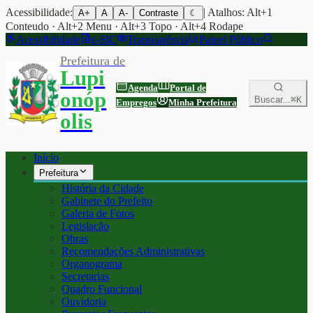
Acessibilidade:
| Atalhos: Alt+1
A+
A
A-
Contraste
☾
Conteudo · Alt+2 Menu · Alt+3 Topo · Alt+4 Rodape
Acessibilidade
e-SIC
Transparência
Painel Público
Prefeitura de
Lupi
Agenda
Portal de
onóp
Buscar...
⌘K
Empregos
Minha Prefeitura
olis
Início
Prefeitura
História da Cidade
Gabinete do Prefeito
Galeria de Fotos
Legislação
Obras
Recomendações Administrativas
Organograma
Secretarias
Quadro Funcional
Ouvidoria