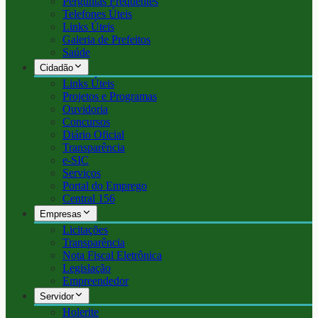
Perguntas Frequentes
Telefones Úteis
Links Úteis
Galeria de Prefeitos
Saúde
Cidadão
Links Úteis
Projetos e Programas
Ouvidoria
Concursos
Diário Oficial
Transparência
e-SIC
Serviços
Portal do Emprego
Central 156
Empresas
Licitações
Transparência
Nota Fiscal Eletrônica
Legislação
Empreendedor
Servidor
Holerite