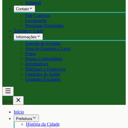
Webmail
Contato
Fale Conosco
Localização
Perguntas Frequentes
Turismo e Lazer
Informações
Agenda de Eventos
Área de Esportes e Lazer
Feiras
Hortas Comunitárias
Informativos
Telefones e Endereços
Unidades de Saúde
Unidades Escolares
Menu
Início
Prefeitura
História da Cidade