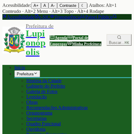
Acessibilidade:
| Atalhos: Alt+1
A+
A
A-
Contraste
☾
Conteudo · Alt+2 Menu · Alt+3 Topo · Alt+4 Rodape
Acessibilidade
e-SIC
Transparência
Painel Público
Prefeitura de
Lupi
Agenda
Portal de
onóp
Buscar...
⌘K
Empregos
Minha Prefeitura
olis
Início
Prefeitura
História da Cidade
Gabinete do Prefeito
Galeria de Fotos
Legislação
Obras
Recomendações Administrativas
Organograma
Secretarias
Quadro Funcional
Ouvidoria