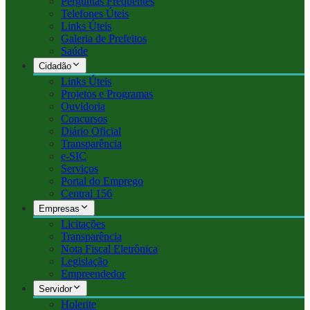
Perguntas Frequentes
Telefones Úteis
Links Úteis
Galeria de Prefeitos
Saúde
Cidadão
Links Úteis
Projetos e Programas
Ouvidoria
Concursos
Diário Oficial
Transparência
e-SIC
Serviços
Portal do Emprego
Central 156
Empresas
Licitações
Transparência
Nota Fiscal Eletrônica
Legislação
Empreendedor
Servidor
Holerite