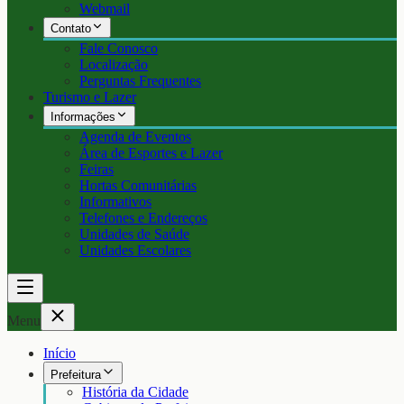
Webmail
Contato
Fale Conosco
Localização
Perguntas Frequentes
Turismo e Lazer
Informações
Agenda de Eventos
Área de Esportes e Lazer
Feiras
Hortas Comunitárias
Informativos
Telefones e Endereços
Unidades de Saúde
Unidades Escolares
Menu
Início
Prefeitura
História da Cidade