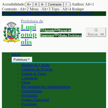
Acessibilidade:
| Atalhos: Alt+1
A+
A
A-
Contraste
☾
Conteudo · Alt+2 Menu · Alt+3 Topo · Alt+4 Rodape
Acessibilidade
e-SIC
Transparência
Painel Público
Prefeitura de
Lupi
Agenda
Portal de
onóp
Buscar...
⌘K
Empregos
Minha Prefeitura
olis
Início
Prefeitura
História da Cidade
Gabinete do Prefeito
Galeria de Fotos
Legislação
Obras
Recomendações Administrativas
Organograma
Secretarias
Quadro Funcional
Ouvidoria