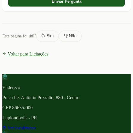
Enviar Pergunta
👍 Sim
👎 Não
Esta página foi útil?
Voltar para Licitações
Endereco
Praça Pe. Antônio Pozzatto, 880 - Centro
CEP
86635-000
Lupionópolis
- PR
Ver localizacao