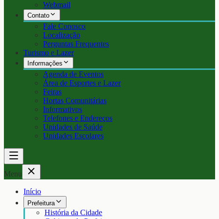
Webmail
Contato
Fale Conosco
Localização
Perguntas Frequentes
Turismo e Lazer
Informações
Agenda de Eventos
Área de Esportes e Lazer
Feiras
Hortas Comunitárias
Informativos
Telefones e Endereços
Unidades de Saúde
Unidades Escolares
Menu
Início
Prefeitura
História da Cidade