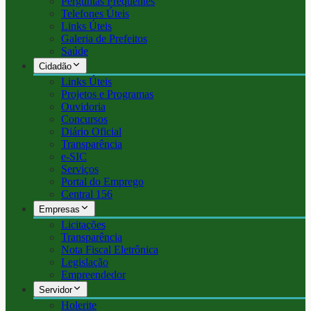
Perguntas Frequentes
Telefones Úteis
Links Úteis
Galeria de Prefeitos
Saúde
Cidadão
Links Úteis
Projetos e Programas
Ouvidoria
Concursos
Diário Oficial
Transparência
e-SIC
Serviços
Portal do Emprego
Central 156
Empresas
Licitações
Transparência
Nota Fiscal Eletrônica
Legislação
Empreendedor
Servidor
Holerite