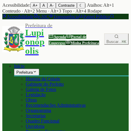
Acessibilidade:
| Atalhos: Alt+1
A+
A
A-
Contraste
☾
Conteudo · Alt+2 Menu · Alt+3 Topo · Alt+4 Rodape
Acessibilidade
e-SIC
Transparência
Painel Público
Prefeitura de
Lupi
Agenda
Portal de
onóp
Buscar...
⌘K
Empregos
Minha Prefeitura
olis
Início
Prefeitura
História da Cidade
Gabinete do Prefeito
Galeria de Fotos
Legislação
Obras
Recomendações Administrativas
Organograma
Secretarias
Quadro Funcional
Ouvidoria