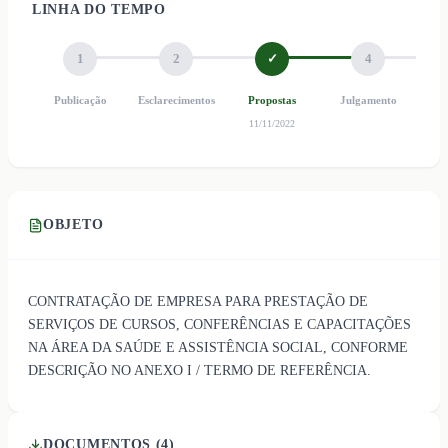
LINHA DO TEMPO
1
2
✓
4
Publicação
Esclarecimentos
Propostas
Julgamento
Ho
11/11/2022
OBJETO
CONTRATAÇÃO DE EMPRESA PARA PRESTAÇÃO DE
SERVIÇOS DE CURSOS, CONFERÊNCIAS E CAPACITAÇÕES
NA ÁREA DA SAÚDE E ASSISTÊNCIA SOCIAL, CONFORME
DESCRIÇÃO NO ANEXO I / TERMO DE REFERÊNCIA.
DOCUMENTOS (
4
)