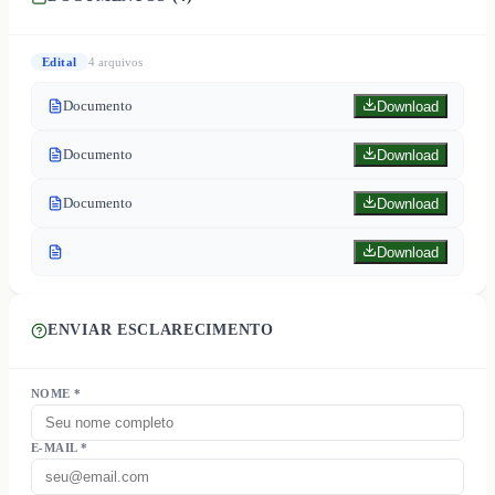
Edital
4
arquivo
s
Documento
Download
Documento
Download
Documento
Download
Download
ENVIAR ESCLARECIMENTO
NOME *
E-MAIL *