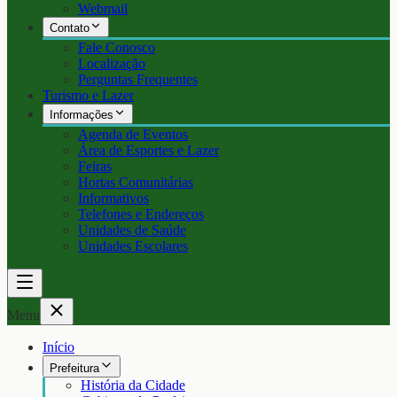
Webmail
Contato
Fale Conosco
Localização
Perguntas Frequentes
Turismo e Lazer
Informações
Agenda de Eventos
Área de Esportes e Lazer
Feiras
Hortas Comunitárias
Informativos
Telefones e Endereços
Unidades de Saúde
Unidades Escolares
Menu
Início
Prefeitura
História da Cidade