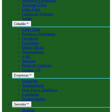
Perguntas Frequentes
Telefones Úteis
Links Úteis
Galeria de Prefeitos
Saúde
Cidadão
Links Úteis
Projetos e Programas
Ouvidoria
Concursos
Diário Oficial
Transparência
e-SIC
Serviços
Portal do Emprego
Central 156
Empresas
Licitações
Transparência
Nota Fiscal Eletrônica
Legislação
Empreendedor
Servidor
Holerite