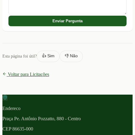
Enviar Pergunta
👍 Sim
👎 Não
Esta página foi útil?
Voltar para Licitações
Endereco
Praça Pe. Antônio Pozzatto, 880 - Centro
CEP
86635-000