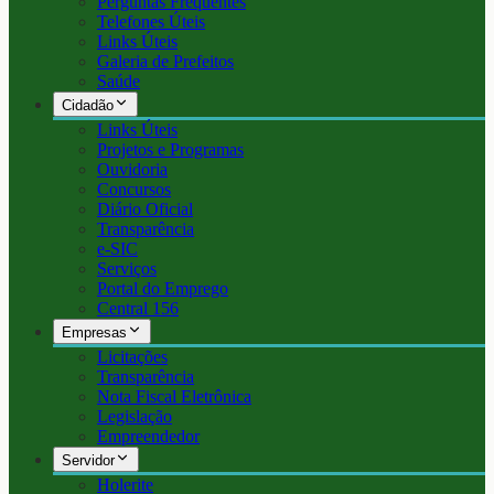
Perguntas Frequentes
Telefones Úteis
Links Úteis
Galeria de Prefeitos
Saúde
Cidadão
Links Úteis
Projetos e Programas
Ouvidoria
Concursos
Diário Oficial
Transparência
e-SIC
Serviços
Portal do Emprego
Central 156
Empresas
Licitações
Transparência
Nota Fiscal Eletrônica
Legislação
Empreendedor
Servidor
Holerite