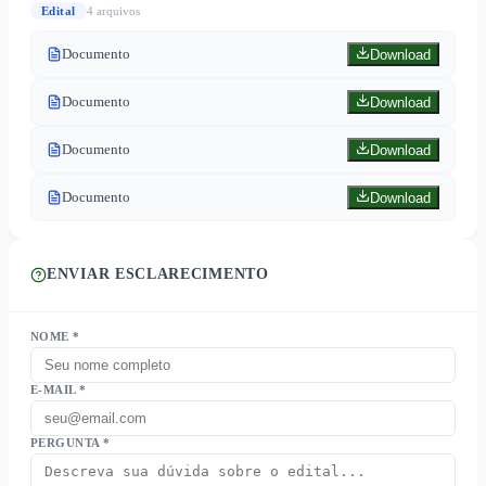
Edital
4
arquivo
s
Documento
Download
Documento
Download
Documento
Download
Documento
Download
ENVIAR ESCLARECIMENTO
NOME *
E-MAIL *
PERGUNTA *