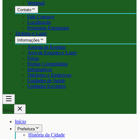
Webmail
Contato
Fale Conosco
Localização
Perguntas Frequentes
Turismo e Lazer
Informações
Agenda de Eventos
Área de Esportes e Lazer
Feiras
Hortas Comunitárias
Informativos
Telefones e Endereços
Unidades de Saúde
Unidades Escolares
Menu
Início
Prefeitura
História da Cidade