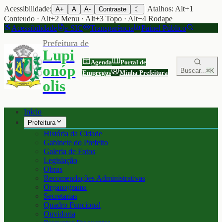
Acessibilidade:
| Atalhos: Alt+1
A+
A
A-
Contraste
☾
Conteudo · Alt+2 Menu · Alt+3 Topo · Alt+4 Rodape
Acessibilidade
e-SIC
Transparência
Painel Público
Prefeitura de
Lupi
Agenda
Portal de
onóp
Buscar...
⌘K
Empregos
Minha Prefeitura
olis
Início
Prefeitura
História da Cidade
Gabinete do Prefeito
Galeria de Fotos
Legislação
Obras
Recomendações Administrativas
Organograma
Secretarias
Quadro Funcional
Ouvidoria