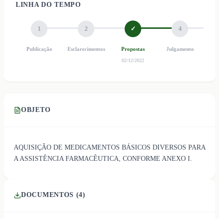
LINHA DO TEMPO
1
2
✓
4
Publicação
Esclarecimentos
Propostas
Julgamento
Ho
02/12/2022
OBJETO
AQUISIÇÃO DE MEDICAMENTOS BÁSICOS DIVERSOS PARA
A ASSISTÊNCIA FARMACÊUTICA, CONFORME ANEXO I.
DOCUMENTOS (
4
)