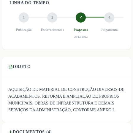
LINHA DO TEMPO
1
2
✓
4
Publicação
Esclarecimentos
Propostas
Julgamento
Ho
20/12/2022
OBJETO
AQUISIÇÃO DE MATERIAL DE CONSTRUÇÃO DIVERSOS DE
ACABAMENTOS, REFORMA E AMPLIAÇÃO DE PRÓPRIOS
MUNICIPAIS, OBRAS DE INFRAESTRUTURA E DEMAIS
SERVIÇOS DA ADMINISTRAÇÃO, CONFORME ANEXO I.
DOCUMENTOS (
4
)