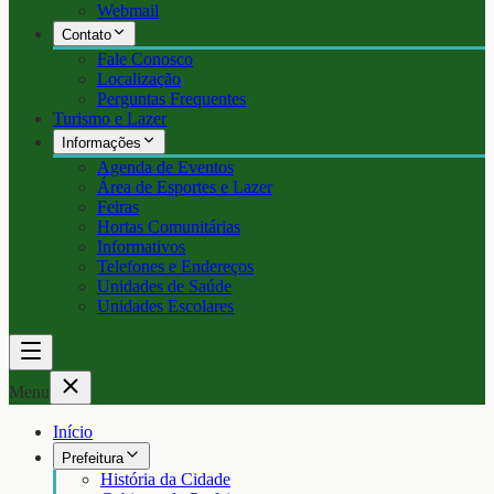
Webmail
Contato
Fale Conosco
Localização
Perguntas Frequentes
Turismo e Lazer
Informações
Agenda de Eventos
Área de Esportes e Lazer
Feiras
Hortas Comunitárias
Informativos
Telefones e Endereços
Unidades de Saúde
Unidades Escolares
Menu
Início
Prefeitura
História da Cidade