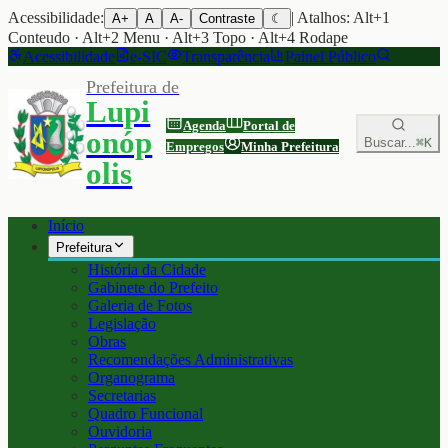
Acessibilidade:
| Atalhos: Alt+1
A+
A
A-
Contraste
☾
Conteudo · Alt+2 Menu · Alt+3 Topo · Alt+4 Rodape
Acessibilidade
e-SIC
Transparência
Painel Público
Prefeitura de
Lupi
Agenda
Portal de
onóp
Buscar...
⌘K
Empregos
Minha Prefeitura
olis
Início
Prefeitura
História da Cidade
Gabinete do Prefeito
Galeria de Fotos
Legislação
Obras
Recomendações Administrativas
Organograma
Secretarias
Quadro Funcional
Ouvidoria