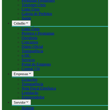
Perguntas Frequentes
Telefones Úteis
Links Úteis
Galeria de Prefeitos
Saúde
Cidadão
Links Úteis
Projetos e Programas
Ouvidoria
Concursos
Diário Oficial
Transparência
e-SIC
Serviços
Portal do Emprego
Central 156
Empresas
Licitações
Transparência
Nota Fiscal Eletrônica
Legislação
Empreendedor
Servidor
Holerite