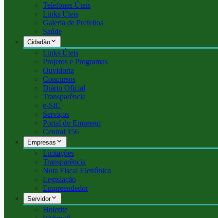
Telefones Úteis
Links Úteis
Galeria de Prefeitos
Saúde
Cidadão
Links Úteis
Projetos e Programas
Ouvidoria
Concursos
Diário Oficial
Transparência
e-SIC
Serviços
Portal do Emprego
Central 156
Empresas
Licitações
Transparência
Nota Fiscal Eletrônica
Legislação
Empreendedor
Servidor
Holerite