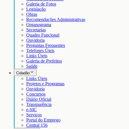
Galeria de Fotos
Legislação
Obras
Recomendações Administrativas
Organograma
Secretarias
Quadro Funcional
Ouvidoria
Perguntas Frequentes
Telefones Úteis
Links Úteis
Galeria de Prefeitos
Saúde
Cidadão
Links Úteis
Projetos e Programas
Ouvidoria
Concursos
Diário Oficial
Transparência
e-SIC
Serviços
Portal do Emprego
Central 156