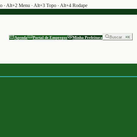
do · Alt+2 Menu · Alt+3 Topo · Alt+4 Rodape
Buscar...
⌘K
Agenda
Portal de Empregos
Minha Prefeitura