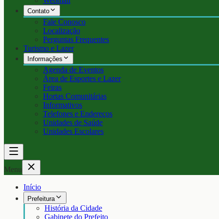
Webmail
Contato
Fale Conosco
Localização
Perguntas Frequentes
Turismo e Lazer
Informações
Agenda de Eventos
Área de Esportes e Lazer
Feiras
Hortas Comunitárias
Informativos
Telefones e Endereços
Unidades de Saúde
Unidades Escolares
Menu
Início
Prefeitura
História da Cidade
Gabinete do Prefeito