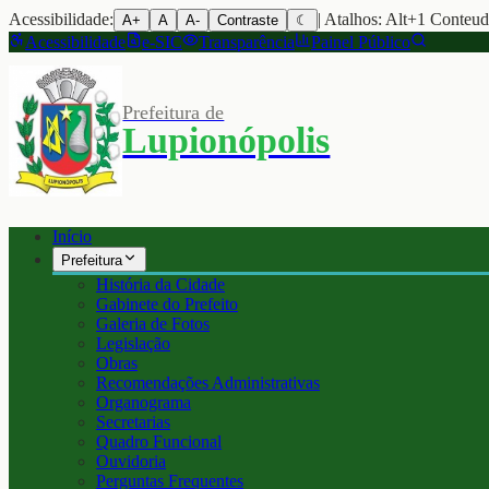
Acessibilidade:
| Atalhos: Alt+1 Conteu
A+
A
A-
Contraste
☾
Acessibilidade
e-SIC
Transparência
Painel Público
Prefeitura de
Lupionópolis
Início
Prefeitura
História da Cidade
Gabinete do Prefeito
Galeria de Fotos
Legislação
Obras
Recomendações Administrativas
Organograma
Secretarias
Quadro Funcional
Ouvidoria
Perguntas Frequentes