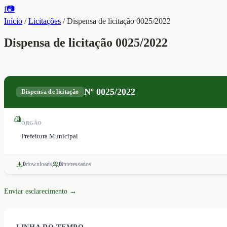
f
📷
Início
/
Licitações
/
Dispensa de licitação 0025/2022
Dispensa de licitação 0025/2022
Nº
0025/2022
Dispensa de licitação
ÓRGÃO
Prefeitura Municipal
0
download
s
0
interessado
s
Enviar esclarecimento →