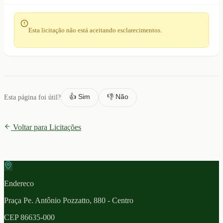
Esta licitação não está aceitando esclarecimentos.
👍 Sim
👎 Não
Esta página foi útil?
Voltar para Licitações
Endereco
Praça Pe. Antônio Pozzatto, 880 - Centro
CEP
86635-000