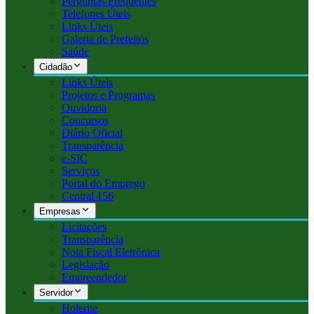
Perguntas Frequentes
Telefones Úteis
Links Úteis
Galeria de Prefeitos
Saúde
Cidadão
Links Úteis
Projetos e Programas
Ouvidoria
Concursos
Diário Oficial
Transparência
e-SIC
Serviços
Portal do Emprego
Central 156
Empresas
Licitações
Transparência
Nota Fiscal Eletrônica
Legislação
Empreendedor
Servidor
Holerite