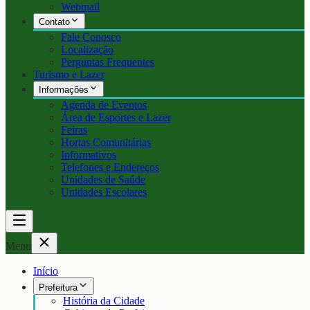
Webmail
Contato
Fale Conosco
Localização
Perguntas Frequentes
Turismo e Lazer
Informações
Agenda de Eventos
Área de Esportes e Lazer
Feiras
Hortas Comunitárias
Informativos
Telefones e Endereços
Unidades de Saúde
Unidades Escolares
Menu
Início
Prefeitura
História da Cidade