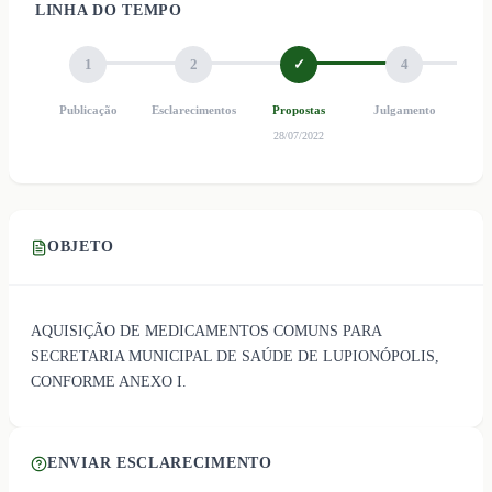
LINHA DO TEMPO
1
2
✓
4
Publicação
Esclarecimentos
Propostas
Julgamento
Ho
28/07/2022
OBJETO
AQUISIÇÃO DE MEDICAMENTOS COMUNS PARA
SECRETARIA MUNICIPAL DE SAÚDE DE LUPIONÓPOLIS,
CONFORME ANEXO I.
ENVIAR ESCLARECIMENTO