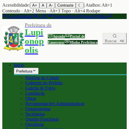
Acessibilidade:
| Atalhos: Alt+1
A+
A
A-
Contraste
☾
Conteudo · Alt+2 Menu · Alt+3 Topo · Alt+4 Rodape
Acessibilidade
e-SIC
Transparência
Painel Público
Prefeitura de
Lupi
Agenda
Portal de
onóp
Buscar...
⌘K
Empregos
Minha Prefeitura
olis
Início
Prefeitura
História da Cidade
Gabinete do Prefeito
Galeria de Fotos
Legislação
Obras
Recomendações Administrativas
Organograma
Secretarias
Quadro Funcional
Ouvidoria