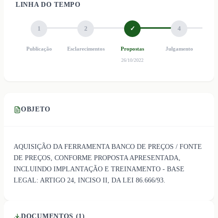
LINHA DO TEMPO
1
2
✓
4
Publicação
Esclarecimentos
Propostas
Julgamento
Ho
26/10/2022
OBJETO
AQUISIÇÃO DA FERRAMENTA BANCO DE PREÇOS / FONTE
DE PREÇOS, CONFORME PROPOSTA APRESENTADA,
INCLUINDO IMPLANTAÇÃO E TREINAMENTO - BASE
LEGAL: ARTIGO 24, INCISO II, DA LEI 86.666/93.
DOCUMENTOS (
1
)