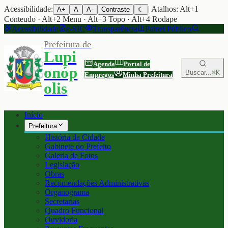
Acessibilidade:
| Atalhos: Alt+1
A+
A
A-
Contraste
☾
Conteudo · Alt+2 Menu · Alt+3 Topo · Alt+4 Rodape
Acessibilidade
e-SIC
Transparência
Painel Público
Prefeitura de
Lupi
Agenda
Portal de
onóp
Buscar...
⌘K
Empregos
Minha Prefeitura
olis
Início
Prefeitura
História da Cidade
Gabinete do Prefeito
Galeria de Fotos
Legislação
Obras
Recomendações Administrativas
Organograma
Secretarias
Quadro Funcional
Ouvidoria