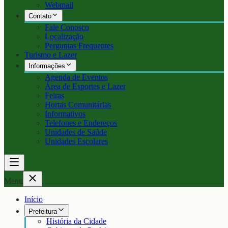
Webmail
Contato
Fale Conosco
Localização
Perguntas Frequentes
Turismo e Lazer
Informações
Agenda de Eventos
Área de Esportes e Lazer
Feiras
Hortas Comunitárias
Informativos
Telefones e Endereços
Unidades de Saúde
Unidades Escolares
Menu
Início
Prefeitura
História da Cidade