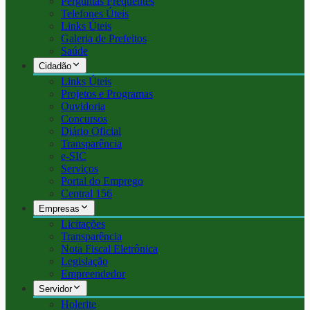
Perguntas Frequentes
Telefones Úteis
Links Úteis
Galeria de Prefeitos
Saúde
Cidadão
Links Úteis
Projetos e Programas
Ouvidoria
Concursos
Diário Oficial
Transparência
e-SIC
Serviços
Portal do Emprego
Central 156
Empresas
Licitações
Transparência
Nota Fiscal Eletrônica
Legislação
Empreendedor
Servidor
Holerite