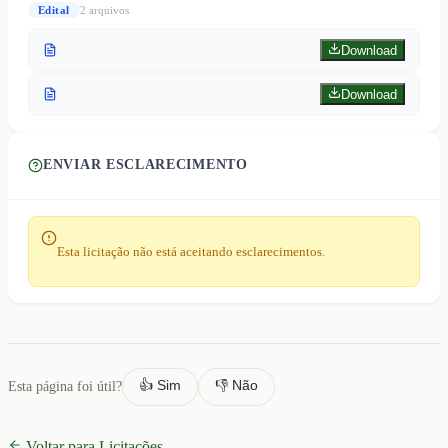
Edital
2
arquivo
s
Download
Download
ENVIAR ESCLARECIMENTO
Esta licitação não está aceitando esclarecimentos.
👍 Sim
👎 Não
Esta página foi útil?
Voltar para Licitações