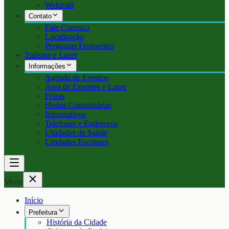
Webmail
Contato
Fale Conosco
Localização
Perguntas Frequentes
Turismo e Lazer
Informações
Agenda de Eventos
Área de Esportes e Lazer
Feiras
Hortas Comunitárias
Informativos
Telefones e Endereços
Unidades de Saúde
Unidades Escolares
Menu
Início
Prefeitura
História da Cidade