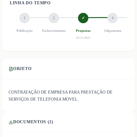
LINHA DO TEMPO
1
2
✓
4
Publicação
Esclarecimentos
Propostas
Julgamento
Ho
03/11/2022
OBJETO
CONTRATAÇÃO DE EMPRESA PARA PRESTAÇÃO DE
SERVIÇOS DE TELEFONIA MOVEL.
DOCUMENTOS (
2
)