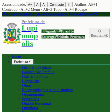
Acessibilidade:
| Atalhos: Alt+1
A+
A
A-
Contraste
☾
Conteudo · Alt+2 Menu · Alt+3 Topo · Alt+4 Rodape
Acessibilidade
e-SIC
Transparência
Painel Público
Prefeitura de
Lupi
Agenda
Portal de
onóp
Buscar...
⌘K
Empregos
Minha Prefeitura
olis
Início
Prefeitura
História da Cidade
Gabinete do Prefeito
Galeria de Fotos
Legislação
Obras
Recomendações Administrativas
Organograma
Secretarias
Quadro Funcional
Ouvidoria