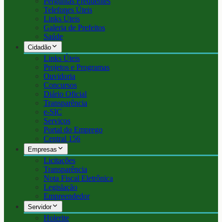
Perguntas Frequentes
Telefones Úteis
Links Úteis
Galeria de Prefeitos
Saúde
Cidadão
Links Úteis
Projetos e Programas
Ouvidoria
Concursos
Diário Oficial
Transparência
e-SIC
Serviços
Portal do Emprego
Central 156
Empresas
Licitações
Transparência
Nota Fiscal Eletrônica
Legislação
Empreendedor
Servidor
Holerite