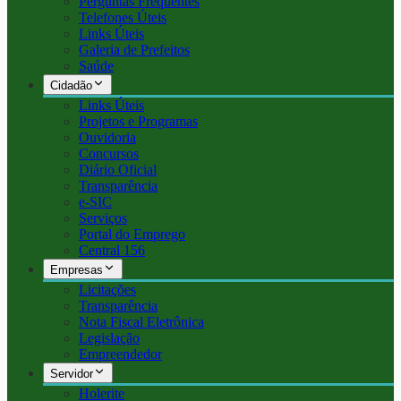
Perguntas Frequentes
Telefones Úteis
Links Úteis
Galeria de Prefeitos
Saúde
Cidadão
Links Úteis
Projetos e Programas
Ouvidoria
Concursos
Diário Oficial
Transparência
e-SIC
Serviços
Portal do Emprego
Central 156
Empresas
Licitações
Transparência
Nota Fiscal Eletrônica
Legislação
Empreendedor
Servidor
Holerite