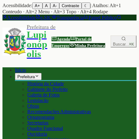
Acessibilidade:
| Atalhos: Alt+1
A+
A
A-
Contraste
☾
Conteudo · Alt+2 Menu · Alt+3 Topo · Alt+4 Rodape
Acessibilidade
e-SIC
Transparência
Painel Público
Prefeitura de
Lupi
Agenda
Portal de
onóp
Buscar...
⌘K
Empregos
Minha Prefeitura
olis
Início
Prefeitura
História da Cidade
Gabinete do Prefeito
Galeria de Fotos
Legislação
Obras
Recomendações Administrativas
Organograma
Secretarias
Quadro Funcional
Ouvidoria