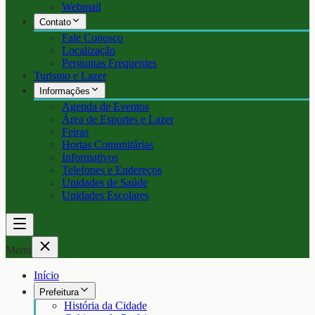
Webmail
Contato
Fale Conosco
Localização
Perguntas Frequentes
Turismo e Lazer
Informações
Agenda de Eventos
Área de Esportes e Lazer
Feiras
Hortas Comunitárias
Informativos
Telefones e Endereços
Unidades de Saúde
Unidades Escolares
Menu
Início
Prefeitura
História da Cidade