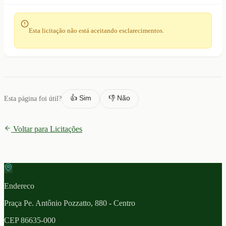
Esta licitação não está aceitando esclarecimentos.
👍 Sim
👎 Não
Esta página foi útil?
Voltar para Licitações
Endereco
Praça Pe. Antônio Pozzatto, 880 - Centro
CEP
86635-000