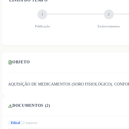
LINHA DO TEMPO
1
2
Publicação
Esclarecimentos
OBJETO
AQUISIÇÃO DE MEDICAMENTOS (SORO FISIOLÓGICO), CONFO
DOCUMENTOS (
2
)
Edital
2
arquivo
s