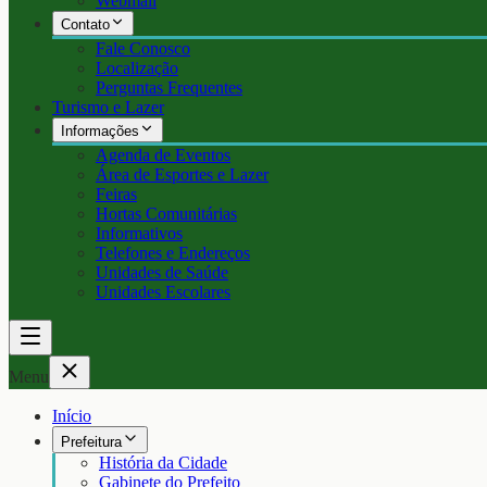
Webmail
Contato
Fale Conosco
Localização
Perguntas Frequentes
Turismo e Lazer
Informações
Agenda de Eventos
Área de Esportes e Lazer
Feiras
Hortas Comunitárias
Informativos
Telefones e Endereços
Unidades de Saúde
Unidades Escolares
Menu
Início
Prefeitura
História da Cidade
Gabinete do Prefeito