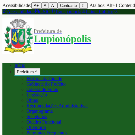
Acessibilidade:
| Atalhos: Alt+1 Conteu
A+
A
A-
Contraste
☾
Acessibilidade
e-SIC
Transparência
Painel Público
Prefeitura de
Lupionópolis
Início
Prefeitura
História da Cidade
Gabinete do Prefeito
Galeria de Fotos
Legislação
Obras
Recomendações Administrativas
Organograma
Secretarias
Quadro Funcional
Ouvidoria
Perguntas Frequentes