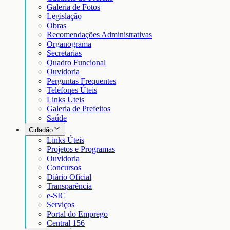
Galeria de Fotos
Legislação
Obras
Recomendações Administrativas
Organograma
Secretarias
Quadro Funcional
Ouvidoria
Perguntas Frequentes
Telefones Úteis
Links Úteis
Galeria de Prefeitos
Saúde
Cidadão
Links Úteis
Projetos e Programas
Ouvidoria
Concursos
Diário Oficial
Transparência
e-SIC
Serviços
Portal do Emprego
Central 156