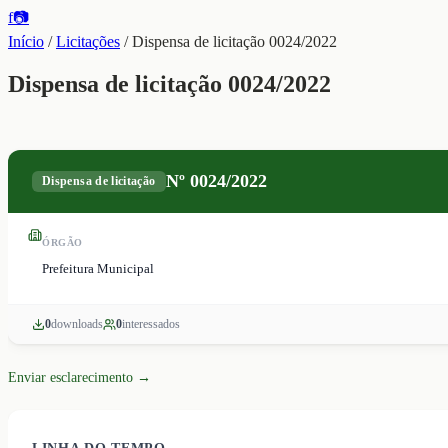
f
📷
Início
/
Licitações
/
Dispensa de licitação 0024/2022
Dispensa de licitação 0024/2022
Nº
0024/2022
Dispensa de licitação
ÓRGÃO
Prefeitura Municipal
0
download
s
0
interessado
s
Enviar esclarecimento →