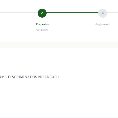
✓
4
Propostas
Julgamento
30/11/2022
RME DISCRIMINADOS NO ANEXO I.