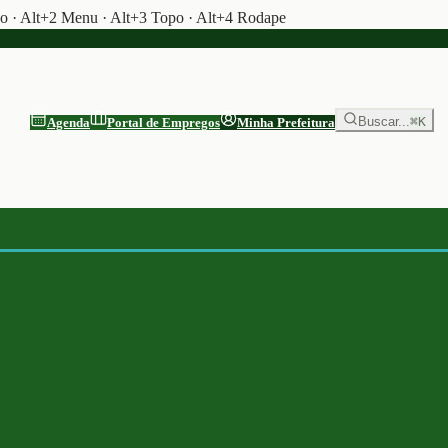
do · Alt+2 Menu · Alt+3 Topo · Alt+4 Rodape
Buscar...
⌘K
Agenda
Portal de Empregos
Minha Prefeitura