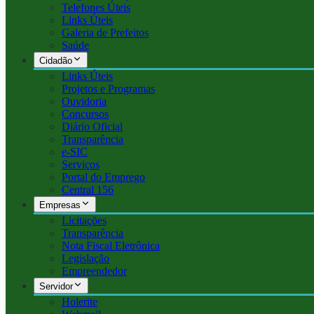
Telefones Úteis
Links Úteis
Galeria de Prefeitos
Saúde
Cidadão
Links Úteis
Projetos e Programas
Ouvidoria
Concursos
Diário Oficial
Transparência
e-SIC
Serviços
Portal do Emprego
Central 156
Empresas
Licitações
Transparência
Nota Fiscal Eletrônica
Legislação
Empreendedor
Servidor
Holerite