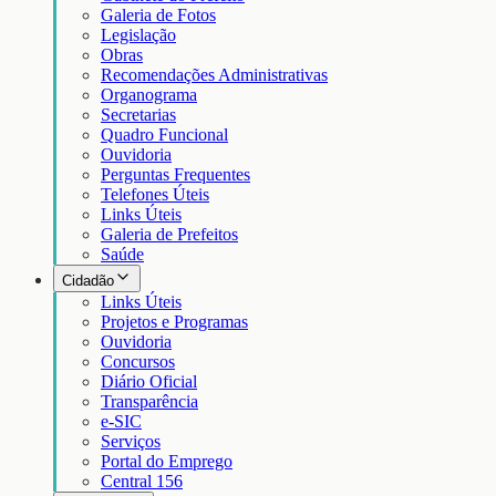
Galeria de Fotos
Legislação
Obras
Recomendações Administrativas
Organograma
Secretarias
Quadro Funcional
Ouvidoria
Perguntas Frequentes
Telefones Úteis
Links Úteis
Galeria de Prefeitos
Saúde
Cidadão
Links Úteis
Projetos e Programas
Ouvidoria
Concursos
Diário Oficial
Transparência
e-SIC
Serviços
Portal do Emprego
Central 156