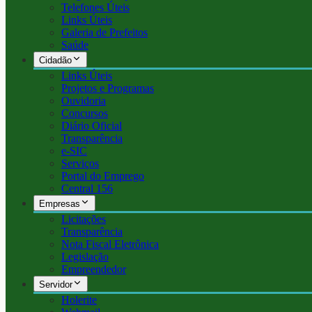
Telefones Úteis
Links Úteis
Galeria de Prefeitos
Saúde
Cidadão
Links Úteis
Projetos e Programas
Ouvidoria
Concursos
Diário Oficial
Transparência
e-SIC
Serviços
Portal do Emprego
Central 156
Empresas
Licitações
Transparência
Nota Fiscal Eletrônica
Legislação
Empreendedor
Servidor
Holerite