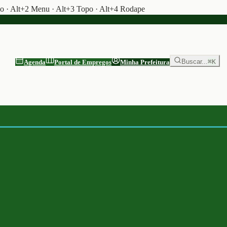
do · Alt+2 Menu · Alt+3 Topo · Alt+4 Rodape
Buscar...
⌘K
Agenda
Portal de Empregos
Minha Prefeitura