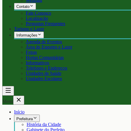
Webmail
Contato
Fale Conosco
Localização
Perguntas Frequentes
Turismo e Lazer
Informações
Agenda de Eventos
Área de Esportes e Lazer
Feiras
Hortas Comunitárias
Informativos
Telefones e Endereços
Unidades de Saúde
Unidades Escolares
Menu
Início
Prefeitura
História da Cidade
Gabinete do Prefeito