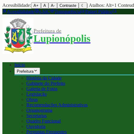
Acessibilidade:
| Atalhos: Alt+1 Conteu
A+
A
A-
Contraste
☾
Acessibilidade
e-SIC
Transparência
Painel Público
Prefeitura de
Lupionópolis
Início
Prefeitura
História da Cidade
Gabinete do Prefeito
Galeria de Fotos
Legislação
Obras
Recomendações Administrativas
Organograma
Secretarias
Quadro Funcional
Ouvidoria
Perguntas Frequentes