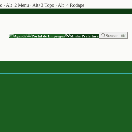
do · Alt+2 Menu · Alt+3 Topo · Alt+4 Rodape
Buscar...
⌘K
Agenda
Portal de Empregos
Minha Prefeitura