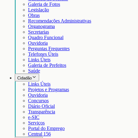
Galeria de Fotos
Legislação
Obras
Recomendações Administrativas
Organograma
Secretarias
Quadro Funcional
Ouvidoria
Perguntas Frequentes
Telefones Úteis
Links Úteis
Galeria de Prefeitos
Saúde
Cidadão
Links Úteis
Projetos e Programas
Ouvidoria
Concursos
Diário Oficial
Transparência
e-SIC
Serviços
Portal do Emprego
Central 156