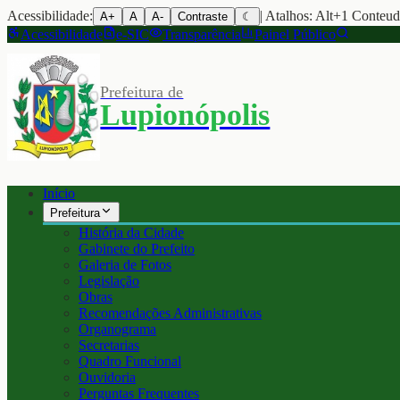
Acessibilidade:
| Atalhos: Alt+1 Conteu
A+
A
A-
Contraste
☾
Acessibilidade
e-SIC
Transparência
Painel Público
Prefeitura de
Lupionópolis
Início
Prefeitura
História da Cidade
Gabinete do Prefeito
Galeria de Fotos
Legislação
Obras
Recomendações Administrativas
Organograma
Secretarias
Quadro Funcional
Ouvidoria
Perguntas Frequentes