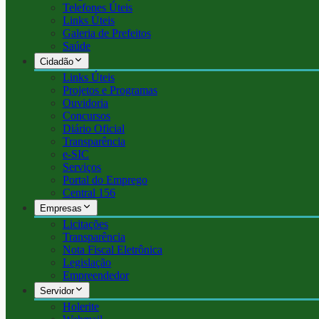
Telefones Úteis
Links Úteis
Galeria de Prefeitos
Saúde
Cidadão
Links Úteis
Projetos e Programas
Ouvidoria
Concursos
Diário Oficial
Transparência
e-SIC
Serviços
Portal do Emprego
Central 156
Empresas
Licitações
Transparência
Nota Fiscal Eletrônica
Legislação
Empreendedor
Servidor
Holerite