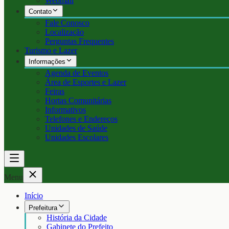
Webmail
Contato
Fale Conosco
Localização
Perguntas Frequentes
Turismo e Lazer
Informações
Agenda de Eventos
Área de Esportes e Lazer
Feiras
Hortas Comunitárias
Informativos
Telefones e Endereços
Unidades de Saúde
Unidades Escolares
Menu
Início
Prefeitura
História da Cidade
Gabinete do Prefeito