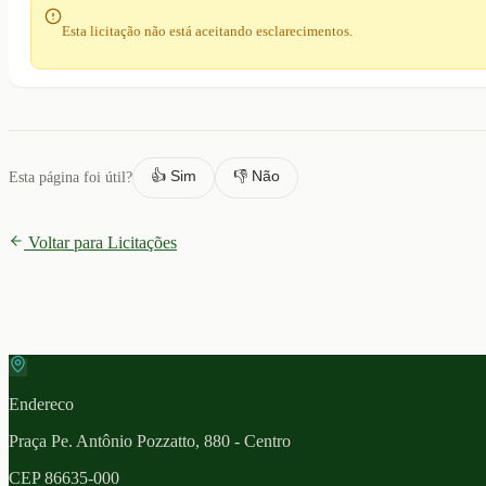
Esta licitação não está aceitando esclarecimentos.
👍 Sim
👎 Não
Esta página foi útil?
Voltar para Licitações
Endereco
Praça Pe. Antônio Pozzatto, 880 - Centro
CEP
86635-000