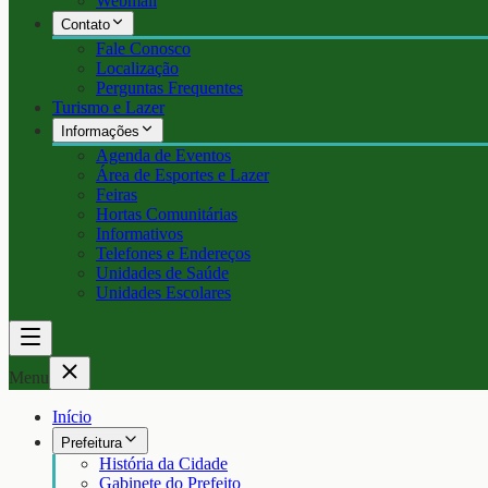
Webmail
Contato
Fale Conosco
Localização
Perguntas Frequentes
Turismo e Lazer
Informações
Agenda de Eventos
Área de Esportes e Lazer
Feiras
Hortas Comunitárias
Informativos
Telefones e Endereços
Unidades de Saúde
Unidades Escolares
Menu
Início
Prefeitura
História da Cidade
Gabinete do Prefeito