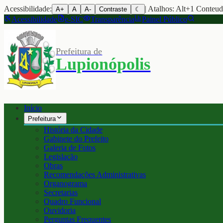
Acessibilidade:
| Atalhos: Alt+1 Conteu
A+
A
A-
Contraste
☾
Acessibilidade
e-SIC
Transparência
Painel Público
Prefeitura de
Lupionópolis
Início
Prefeitura
História da Cidade
Gabinete do Prefeito
Galeria de Fotos
Legislação
Obras
Recomendações Administrativas
Organograma
Secretarias
Quadro Funcional
Ouvidoria
Perguntas Frequentes