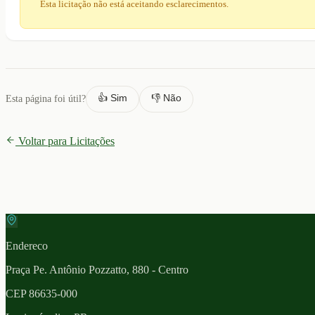
Esta licitação não está aceitando esclarecimentos.
👍 Sim
👎 Não
Esta página foi útil?
Voltar para Licitações
Endereco
Praça Pe. Antônio Pozzatto, 880 - Centro
CEP
86635-000