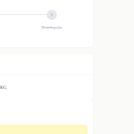
5
Homologação
5KG.