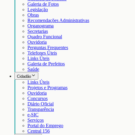
Galeria de Fotos
Legislação
Obras
Recomendações Administrativas
Organograma
Secretarias
Quadro Funcional
Ouvidoria
Perguntas Frequentes
Telefones Úteis
Links Úteis
Galeria de Prefeitos
Saúde
Cidadão
Links Úteis
Projetos e Programas
Ouvidoria
Concursos
Diário Oficial
Transparência
e-SIC
Serviços
Portal do Emprego
Central 156