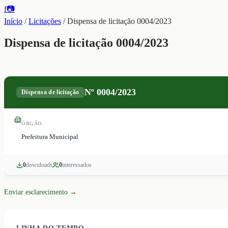
f
📷
Início
/
Licitações
/
Dispensa de licitação 0004/2023
Dispensa de licitação 0004/2023
Nº
0004/2023
Dispensa de licitação
ÓRGÃO
Prefeitura Municipal
0
download
s
0
interessado
s
Enviar esclarecimento →