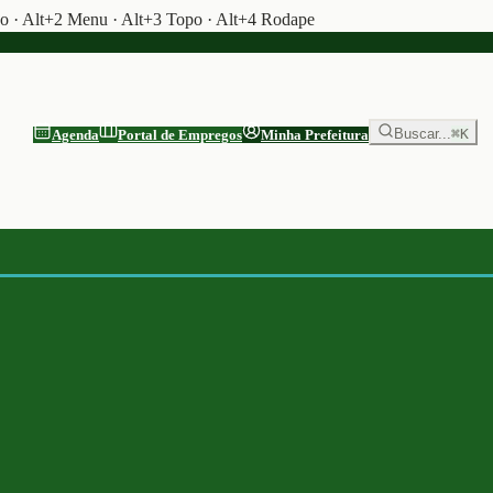
do · Alt+2 Menu · Alt+3 Topo · Alt+4 Rodape
Buscar...
⌘K
Agenda
Portal de Empregos
Minha Prefeitura