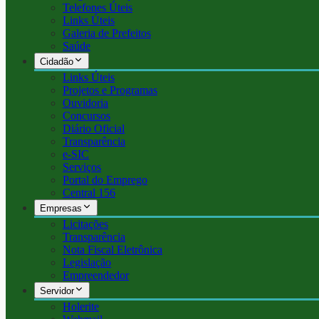
Telefones Úteis
Links Úteis
Galeria de Prefeitos
Saúde
Cidadão
Links Úteis
Projetos e Programas
Ouvidoria
Concursos
Diário Oficial
Transparência
e-SIC
Serviços
Portal do Emprego
Central 156
Empresas
Licitações
Transparência
Nota Fiscal Eletrônica
Legislação
Empreendedor
Servidor
Holerite