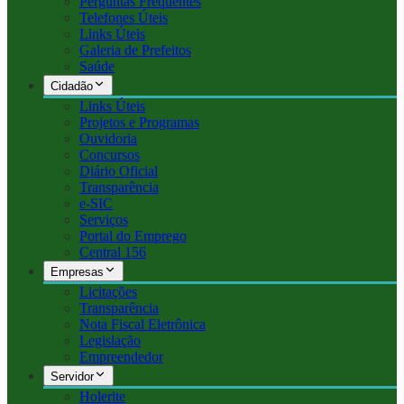
Perguntas Frequentes
Telefones Úteis
Links Úteis
Galeria de Prefeitos
Saúde
Cidadão
Links Úteis
Projetos e Programas
Ouvidoria
Concursos
Diário Oficial
Transparência
e-SIC
Serviços
Portal do Emprego
Central 156
Empresas
Licitações
Transparência
Nota Fiscal Eletrônica
Legislação
Empreendedor
Servidor
Holerite