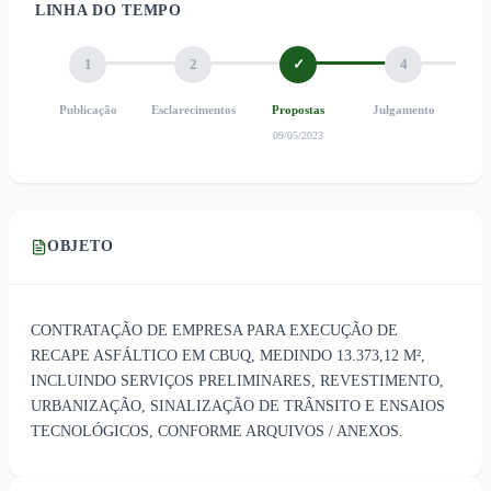
LINHA DO TEMPO
1
2
✓
4
Publicação
Esclarecimentos
Propostas
Julgamento
Ho
09/05/2023
OBJETO
CONTRATAÇÃO DE EMPRESA PARA EXECUÇÃO DE
RECAPE ASFÁLTICO EM CBUQ, MEDINDO 13.373,12 M²,
INCLUINDO SERVIÇOS PRELIMINARES, REVESTIMENTO,
URBANIZAÇÃO, SINALIZAÇÃO DE TRÂNSITO E ENSAIOS
TECNOLÓGICOS, CONFORME ARQUIVOS / ANEXOS.