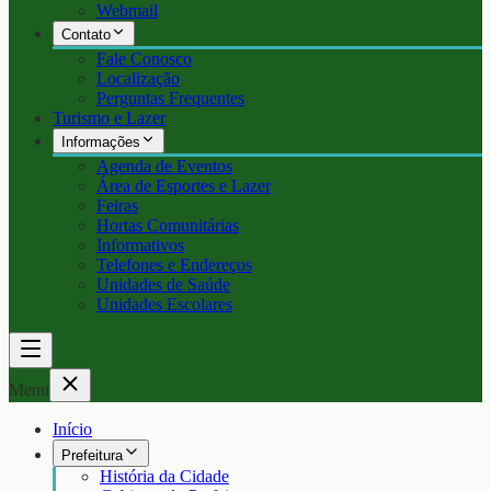
Webmail
Contato
Fale Conosco
Localização
Perguntas Frequentes
Turismo e Lazer
Informações
Agenda de Eventos
Área de Esportes e Lazer
Feiras
Hortas Comunitárias
Informativos
Telefones e Endereços
Unidades de Saúde
Unidades Escolares
Menu
Início
Prefeitura
História da Cidade