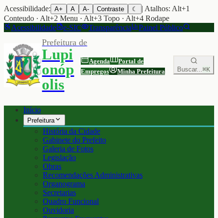
Acessibilidade:
| Atalhos: Alt+1
A+
A
A-
Contraste
☾
Conteudo · Alt+2 Menu · Alt+3 Topo · Alt+4 Rodape
Acessibilidade
e-SIC
Transparência
Painel Público
Prefeitura de
Lupi
Agenda
Portal de
onóp
Buscar...
⌘K
Empregos
Minha Prefeitura
olis
Início
Prefeitura
História da Cidade
Gabinete do Prefeito
Galeria de Fotos
Legislação
Obras
Recomendações Administrativas
Organograma
Secretarias
Quadro Funcional
Ouvidoria