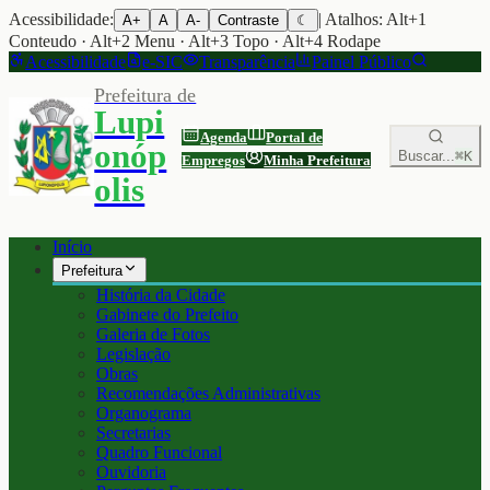
Acessibilidade:
| Atalhos: Alt+1
A+
A
A-
Contraste
☾
Conteudo · Alt+2 Menu · Alt+3 Topo · Alt+4 Rodape
Acessibilidade
e-SIC
Transparência
Painel Público
Prefeitura de
Lupi
Agenda
Portal de
onóp
Buscar...
⌘K
Empregos
Minha Prefeitura
olis
Início
Prefeitura
História da Cidade
Gabinete do Prefeito
Galeria de Fotos
Legislação
Obras
Recomendações Administrativas
Organograma
Secretarias
Quadro Funcional
Ouvidoria