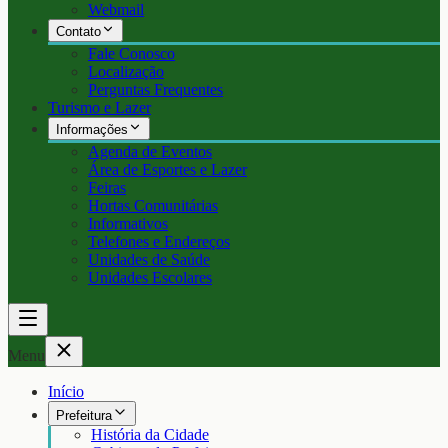
Webmail
Contato
Fale Conosco
Localização
Perguntas Frequentes
Turismo e Lazer
Informações
Agenda de Eventos
Área de Esportes e Lazer
Feiras
Hortas Comunitárias
Informativos
Telefones e Endereços
Unidades de Saúde
Unidades Escolares
Menu
Início
Prefeitura
História da Cidade