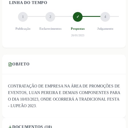
LINHA DO TEMPO
1
2
✓
4
Publicação
Esclarecimentos
Propostas
Julgamento
Ho
26/01/2023
OBJETO
CONTRATAÇÃO DE EMPRESA NA ÁREA DE PROMOÇÕES DE
EVENTOS, LUAN PEREIRA E DEMAIS COMPONENTES PARA
O DIA 10/03/2023, ONDE OCORRERÁ A TRADICIONAL FESTA
- LUPEÃO 2023.
DOCUMENTOS (
10
)