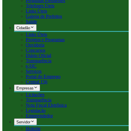
Perguntas Frequentes
Telefones Úteis
Links Úteis
Galeria de Prefeitos
Saúde
Cidadão
Links Úteis
Projetos e Programas
Ouvidoria
Concursos
Diário Oficial
Transparência
e-SIC
Serviços
Portal do Emprego
Central 156
Empresas
Licitações
Transparência
Nota Fiscal Eletrônica
Legislação
Empreendedor
Servidor
Holerite