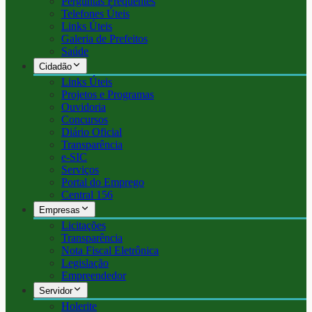
Perguntas Frequentes
Telefones Úteis
Links Úteis
Galeria de Prefeitos
Saúde
Cidadão
Links Úteis
Projetos e Programas
Ouvidoria
Concursos
Diário Oficial
Transparência
e-SIC
Serviços
Portal do Emprego
Central 156
Empresas
Licitações
Transparência
Nota Fiscal Eletrônica
Legislação
Empreendedor
Servidor
Holerite