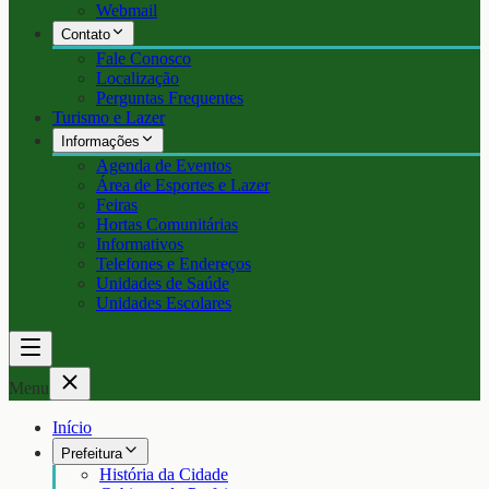
Webmail
Contato
Fale Conosco
Localização
Perguntas Frequentes
Turismo e Lazer
Informações
Agenda de Eventos
Área de Esportes e Lazer
Feiras
Hortas Comunitárias
Informativos
Telefones e Endereços
Unidades de Saúde
Unidades Escolares
Menu
Início
Prefeitura
História da Cidade