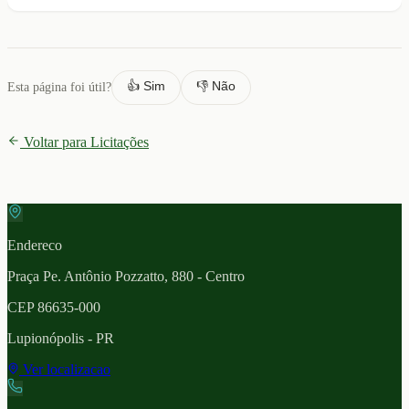
👍 Sim
👎 Não
Esta página foi útil?
Voltar para Licitações
Endereco
Praça Pe. Antônio Pozzatto, 880 - Centro
CEP
86635-000
Lupionópolis
- PR
Ver localizacao