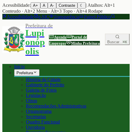
Acessibilidade:
| Atalhos: Alt+1
A+
A
A-
Contraste
☾
Conteudo · Alt+2 Menu · Alt+3 Topo · Alt+4 Rodape
Acessibilidade
e-SIC
Transparência
Painel Público
Prefeitura de
Lupi
Agenda
Portal de
onóp
Buscar...
⌘K
Empregos
Minha Prefeitura
olis
Início
Prefeitura
História da Cidade
Gabinete do Prefeito
Galeria de Fotos
Legislação
Obras
Recomendações Administrativas
Organograma
Secretarias
Quadro Funcional
Ouvidoria