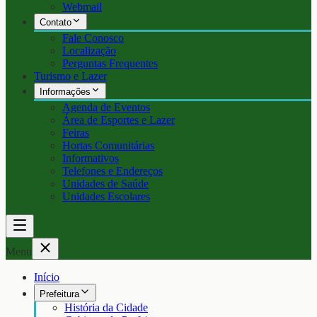
Webmail
Contato
Fale Conosco
Localização
Perguntas Frequentes
Turismo e Lazer
Informações
Agenda de Eventos
Área de Esportes e Lazer
Feiras
Hortas Comunitárias
Informativos
Telefones e Endereços
Unidades de Saúde
Unidades Escolares
Menu
Início
Prefeitura
História da Cidade