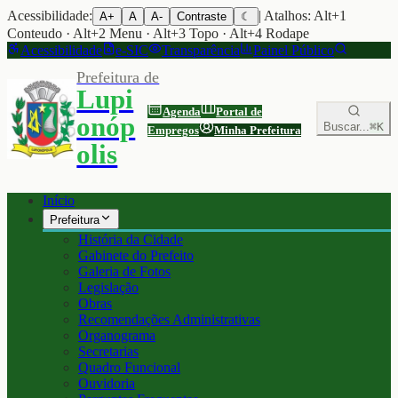
Acessibilidade:
| Atalhos: Alt+1
A+
A
A-
Contraste
☾
Conteudo · Alt+2 Menu · Alt+3 Topo · Alt+4 Rodape
Acessibilidade
e-SIC
Transparência
Painel Público
Prefeitura de
Lupi
Agenda
Portal de
onóp
Buscar...
⌘K
Empregos
Minha Prefeitura
olis
Início
Prefeitura
História da Cidade
Gabinete do Prefeito
Galeria de Fotos
Legislação
Obras
Recomendações Administrativas
Organograma
Secretarias
Quadro Funcional
Ouvidoria