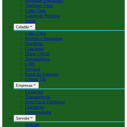
Perguntas Frequentes
Telefones Úteis
Links Úteis
Galeria de Prefeitos
Saúde
Cidadão
Links Úteis
Projetos e Programas
Ouvidoria
Concursos
Diário Oficial
Transparência
e-SIC
Serviços
Portal do Emprego
Central 156
Empresas
Licitações
Transparência
Nota Fiscal Eletrônica
Legislação
Empreendedor
Servidor
Holerite