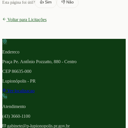
👍 Sim
👎 Não
Esta página foi útil?
Voltar para Licitações
Endereco
Praça Pe. Antônio Pozzatto, 880 - Centro
CEP
86635-000
Lupionópolis
- PR
Ver localizacao
Atendimento
(43) 3660-1100
gabinete@p-lupionopolis.pr.gov.br