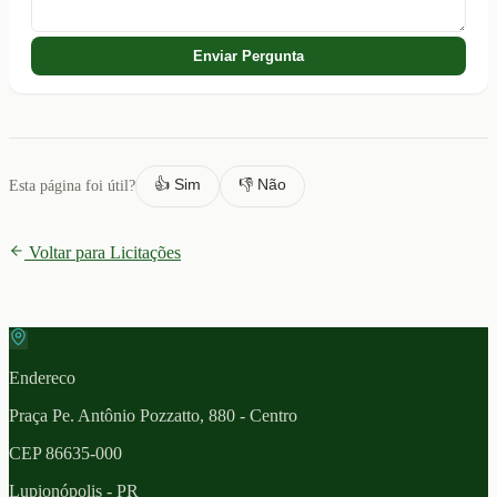
Enviar Pergunta
👍 Sim
👎 Não
Esta página foi útil?
Voltar para Licitações
Endereco
Praça Pe. Antônio Pozzatto, 880 - Centro
CEP
86635-000
Lupionópolis
- PR