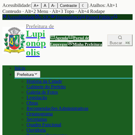
Acessibilidade:
| Atalhos: Alt+1
A+
A
A-
Contraste
☾
Conteudo · Alt+2 Menu · Alt+3 Topo · Alt+4 Rodape
Acessibilidade
e-SIC
Transparência
Painel Público
Prefeitura de
Lupi
Agenda
Portal de
onóp
Buscar...
⌘K
Empregos
Minha Prefeitura
olis
Início
Prefeitura
História da Cidade
Gabinete do Prefeito
Galeria de Fotos
Legislação
Obras
Recomendações Administrativas
Organograma
Secretarias
Quadro Funcional
Ouvidoria