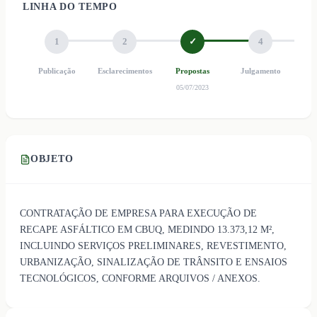
LINHA DO TEMPO
1
2
✓
4
Publicação
Esclarecimentos
Propostas
Julgamento
Ho
05/07/2023
OBJETO
CONTRATAÇÃO DE EMPRESA PARA EXECUÇÃO DE
RECAPE ASFÁLTICO EM CBUQ, MEDINDO 13.373,12 M²,
INCLUINDO SERVIÇOS PRELIMINARES, REVESTIMENTO,
URBANIZAÇÃO, SINALIZAÇÃO DE TRÂNSITO E ENSAIOS
TECNOLÓGICOS, CONFORME ARQUIVOS / ANEXOS.