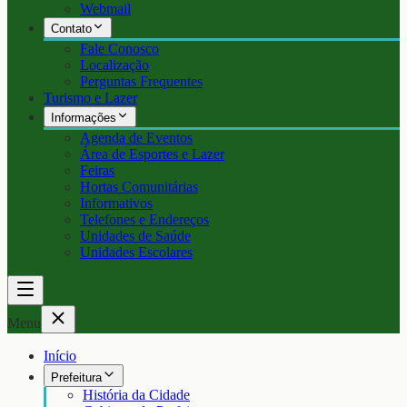
Webmail
Contato
Fale Conosco
Localização
Perguntas Frequentes
Turismo e Lazer
Informações
Agenda de Eventos
Área de Esportes e Lazer
Feiras
Hortas Comunitárias
Informativos
Telefones e Endereços
Unidades de Saúde
Unidades Escolares
Menu
Início
Prefeitura
História da Cidade