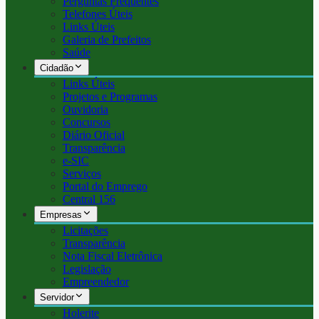
Perguntas Frequentes
Telefones Úteis
Links Úteis
Galeria de Prefeitos
Saúde
Cidadão
Links Úteis
Projetos e Programas
Ouvidoria
Concursos
Diário Oficial
Transparência
e-SIC
Serviços
Portal do Emprego
Central 156
Empresas
Licitações
Transparência
Nota Fiscal Eletrônica
Legislação
Empreendedor
Servidor
Holerite