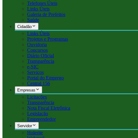
Telefones Úteis
Links Úteis
Galeria de Prefeitos
Saúde
Cidadão
Links Úteis
Projetos e Programas
Ouvidoria
Concursos
Diário Oficial
Transparência
e-SIC
Serviços
Portal do Emprego
Central 156
Empresas
Licitações
Transparência
Nota Fiscal Eletrônica
Legislação
Empreendedor
Servidor
Holerite