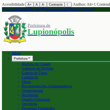
Acessibilidade:
| Atalhos: Alt+1 Conteu
A+
A
A-
Contraste
☾
Acessibilidade
e-SIC
Transparência
Painel Público
Prefeitura de
Lupionópolis
Início
Prefeitura
História da Cidade
Gabinete do Prefeito
Galeria de Fotos
Legislação
Obras
Recomendações Administrativas
Organograma
Secretarias
Quadro Funcional
Ouvidoria
Perguntas Frequentes