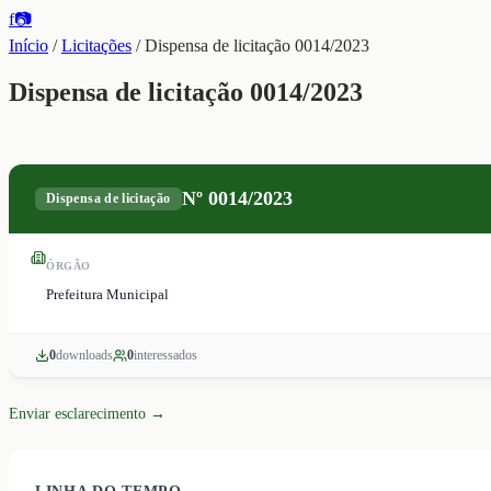
f
📷
Início
/
Licitações
/
Dispensa de licitação 0014/2023
Dispensa de licitação 0014/2023
Nº
0014/2023
Dispensa de licitação
ÓRGÃO
Prefeitura Municipal
0
download
s
0
interessado
s
Enviar esclarecimento →