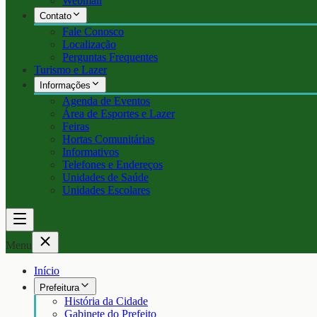
Webmail
Contato
Fale Conosco
Localização
Perguntas Frequentes
Turismo e Lazer
Informações
Agenda de Eventos
Área de Esportes e Lazer
Feiras
Hortas Comunitárias
Informativos
Telefones e Endereços
Unidades de Saúde
Unidades Escolares
Menu
Início
Prefeitura
História da Cidade
Gabinete do Prefeito