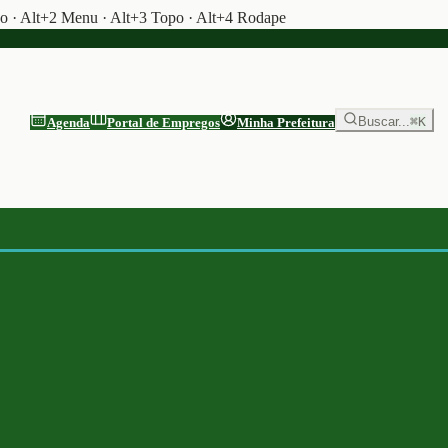
do · Alt+2 Menu · Alt+3 Topo · Alt+4 Rodape
Buscar...
⌘K
Agenda
Portal de Empregos
Minha Prefeitura