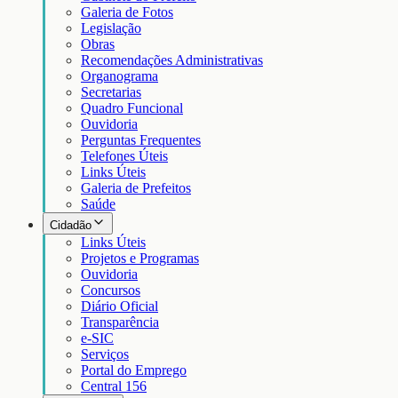
Galeria de Fotos
Legislação
Obras
Recomendações Administrativas
Organograma
Secretarias
Quadro Funcional
Ouvidoria
Perguntas Frequentes
Telefones Úteis
Links Úteis
Galeria de Prefeitos
Saúde
Cidadão
Links Úteis
Projetos e Programas
Ouvidoria
Concursos
Diário Oficial
Transparência
e-SIC
Serviços
Portal do Emprego
Central 156