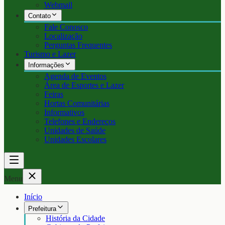
Webmail
Contato
Fale Conosco
Localização
Perguntas Frequentes
Turismo e Lazer
Informações
Agenda de Eventos
Área de Esportes e Lazer
Feiras
Hortas Comunitárias
Informativos
Telefones e Endereços
Unidades de Saúde
Unidades Escolares
Menu
Início
Prefeitura
História da Cidade