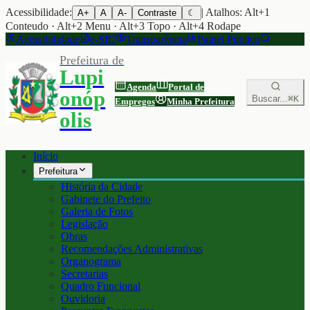
Acessibilidade:
| Atalhos: Alt+1
A+
A
A-
Contraste
☾
Conteudo · Alt+2 Menu · Alt+3 Topo · Alt+4 Rodape
Acessibilidade
e-SIC
Transparência
Painel Público
Prefeitura de
Lupi
Agenda
Portal de
onóp
Buscar...
⌘K
Empregos
Minha Prefeitura
olis
Início
Prefeitura
História da Cidade
Gabinete do Prefeito
Galeria de Fotos
Legislação
Obras
Recomendações Administrativas
Organograma
Secretarias
Quadro Funcional
Ouvidoria