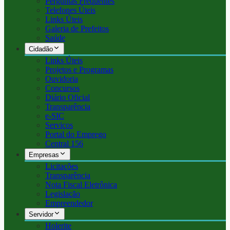
Perguntas Frequentes
Telefones Úteis
Links Úteis
Galeria de Prefeitos
Saúde
Cidadão
Links Úteis
Projetos e Programas
Ouvidoria
Concursos
Diário Oficial
Transparência
e-SIC
Serviços
Portal do Emprego
Central 156
Empresas
Licitações
Transparência
Nota Fiscal Eletrônica
Legislação
Empreendedor
Servidor
Holerite