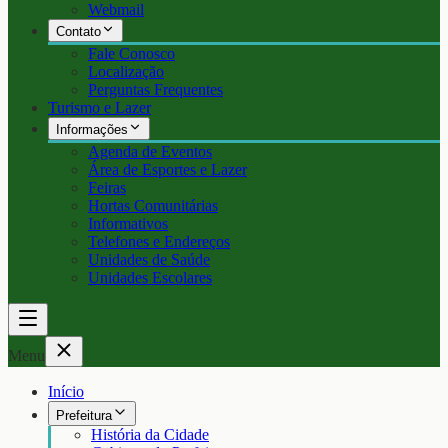
Webmail
Contato
Fale Conosco
Localização
Perguntas Frequentes
Turismo e Lazer
Informações
Agenda de Eventos
Área de Esportes e Lazer
Feiras
Hortas Comunitárias
Informativos
Telefones e Endereços
Unidades de Saúde
Unidades Escolares
Menu
Início
Prefeitura
História da Cidade