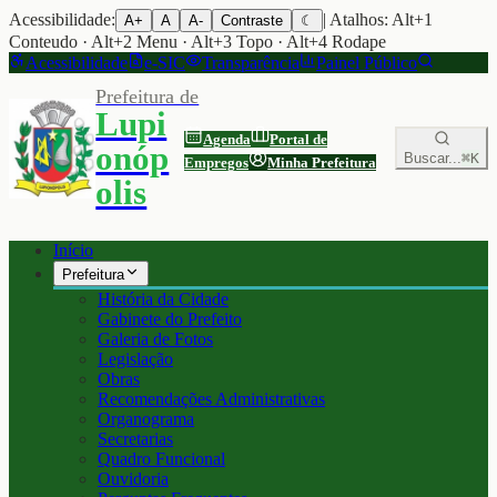
Acessibilidade:
| Atalhos: Alt+1
A+
A
A-
Contraste
☾
Conteudo · Alt+2 Menu · Alt+3 Topo · Alt+4 Rodape
Acessibilidade
e-SIC
Transparência
Painel Público
Prefeitura de
Lupi
Agenda
Portal de
onóp
Buscar...
⌘K
Empregos
Minha Prefeitura
olis
Início
Prefeitura
História da Cidade
Gabinete do Prefeito
Galeria de Fotos
Legislação
Obras
Recomendações Administrativas
Organograma
Secretarias
Quadro Funcional
Ouvidoria