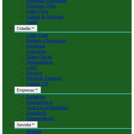
Perguntas Frequentes
Telefones Úteis
Links Úteis
Galeria de Prefeitos
Saúde
Cidadão
Links Úteis
Projetos e Programas
Ouvidoria
Concursos
Diário Oficial
Transparência
e-SIC
Serviços
Portal do Emprego
Central 156
Empresas
Licitações
Transparência
Nota Fiscal Eletrônica
Legislação
Empreendedor
Servidor
Holerite