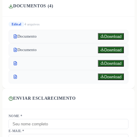
DOCUMENTOS (
4
)
Edital
4
arquivo
s
Documento
Download
Documento
Download
Download
Download
ENVIAR ESCLARECIMENTO
NOME *
E-MAIL *