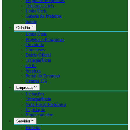
Perguntas Frequentes
Telefones Úteis
Links Úteis
Galeria de Prefeitos
Saúde
Cidadão
Links Úteis
Projetos e Programas
Ouvidoria
Concursos
Diário Oficial
Transparência
e-SIC
Serviços
Portal do Emprego
Central 156
Empresas
Licitações
Transparência
Nota Fiscal Eletrônica
Legislação
Empreendedor
Servidor
Holerite