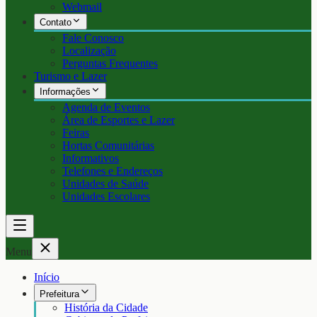
Webmail
Contato
Fale Conosco
Localização
Perguntas Frequentes
Turismo e Lazer
Informações
Agenda de Eventos
Área de Esportes e Lazer
Feiras
Hortas Comunitárias
Informativos
Telefones e Endereços
Unidades de Saúde
Unidades Escolares
Menu
Início
Prefeitura
História da Cidade