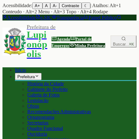
Acessibilidade:
| Atalhos: Alt+1
A+
A
A-
Contraste
☾
Conteudo · Alt+2 Menu · Alt+3 Topo · Alt+4 Rodape
Acessibilidade
e-SIC
Transparência
Painel Público
Prefeitura de
Lupi
Agenda
Portal de
onóp
Buscar...
⌘K
Empregos
Minha Prefeitura
olis
Início
Prefeitura
História da Cidade
Gabinete do Prefeito
Galeria de Fotos
Legislação
Obras
Recomendações Administrativas
Organograma
Secretarias
Quadro Funcional
Ouvidoria