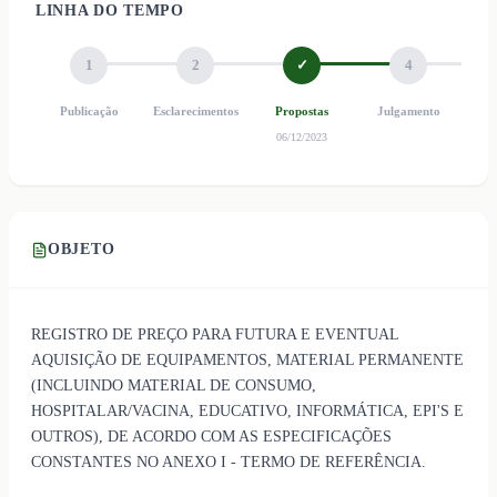
LINHA DO TEMPO
1
2
✓
4
Publicação
Esclarecimentos
Propostas
Julgamento
Ho
06/12/2023
OBJETO
REGISTRO DE PREÇO PARA FUTURA E EVENTUAL
AQUISIÇÃO DE EQUIPAMENTOS, MATERIAL PERMANENTE
(INCLUINDO MATERIAL DE CONSUMO,
HOSPITALAR/VACINA, EDUCATIVO, INFORMÁTICA, EPI'S E
OUTROS), DE ACORDO COM AS ESPECIFICAÇÕES
CONSTANTES NO ANEXO I - TERMO DE REFERÊNCIA.