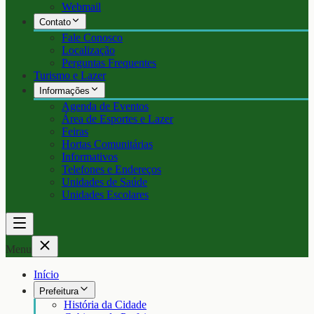
Webmail
Contato
Fale Conosco
Localização
Perguntas Frequentes
Turismo e Lazer
Informações
Agenda de Eventos
Área de Esportes e Lazer
Feiras
Hortas Comunitárias
Informativos
Telefones e Endereços
Unidades de Saúde
Unidades Escolares
Menu
Início
Prefeitura
História da Cidade