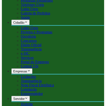
Perguntas Frequentes
Telefones Úteis
Links Úteis
Galeria de Prefeitos
Saúde
Cidadão
Links Úteis
Projetos e Programas
Ouvidoria
Concursos
Diário Oficial
Transparência
e-SIC
Serviços
Portal do Emprego
Central 156
Empresas
Licitações
Transparência
Nota Fiscal Eletrônica
Legislação
Empreendedor
Servidor
Holerite