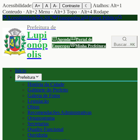
Acessibilidade:
| Atalhos: Alt+1
A+
A
A-
Contraste
☾
Conteudo · Alt+2 Menu · Alt+3 Topo · Alt+4 Rodape
Acessibilidade
e-SIC
Transparência
Painel Público
Prefeitura de
Lupi
Agenda
Portal de
onóp
Buscar...
⌘K
Empregos
Minha Prefeitura
olis
Início
Prefeitura
História da Cidade
Gabinete do Prefeito
Galeria de Fotos
Legislação
Obras
Recomendações Administrativas
Organograma
Secretarias
Quadro Funcional
Ouvidoria