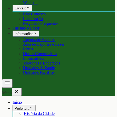
Webmail
Contato
Fale Conosco
Localização
Perguntas Frequentes
Turismo e Lazer
Informações
Agenda de Eventos
Área de Esportes e Lazer
Feiras
Hortas Comunitárias
Informativos
Telefones e Endereços
Unidades de Saúde
Unidades Escolares
Menu
Início
Prefeitura
História da Cidade