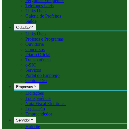
Perguntas Frequentes
Telefones Úteis
Links Úteis
Galeria de Prefeitos
Saúde
Cidadão
Links Úteis
Projetos e Programas
Ouvidoria
Concursos
Diário Oficial
Transparência
e-SIC
Serviços
Portal do Emprego
Central 156
Empresas
Licitações
Transparência
Nota Fiscal Eletrônica
Legislação
Empreendedor
Servidor
Holerite