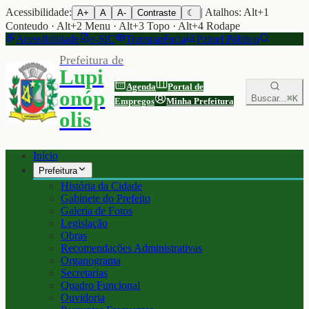
Acessibilidade:
| Atalhos: Alt+1
A+
A
A-
Contraste
☾
Conteudo · Alt+2 Menu · Alt+3 Topo · Alt+4 Rodape
Acessibilidade
e-SIC
Transparência
Painel Público
Prefeitura de
Lupi
Agenda
Portal de
onóp
Buscar...
⌘K
Empregos
Minha Prefeitura
olis
Início
Prefeitura
História da Cidade
Gabinete do Prefeito
Galeria de Fotos
Legislação
Obras
Recomendações Administrativas
Organograma
Secretarias
Quadro Funcional
Ouvidoria