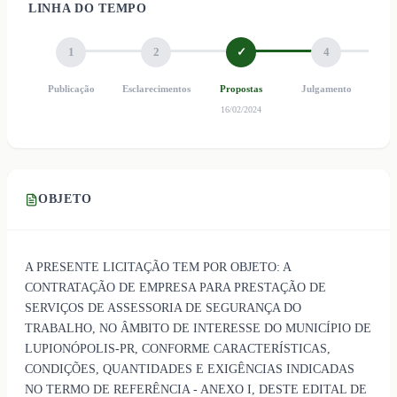
LINHA DO TEMPO
1
2
✓
4
Publicação
Esclarecimentos
Propostas
Julgamento
Ho
16/02/2024
OBJETO
A PRESENTE LICITAÇÃO TEM POR OBJETO: A
CONTRATAÇÃO DE EMPRESA PARA PRESTAÇÃO DE
SERVIÇOS DE ASSESSORIA DE SEGURANÇA DO
TRABALHO, NO ÂMBITO DE INTERESSE DO MUNICÍPIO DE
LUPIONÓPOLIS-PR, CONFORME CARACTERÍSTICAS,
CONDIÇÕES, QUANTIDADES E EXIGÊNCIAS INDICADAS
NO TERMO DE REFERÊNCIA - ANEXO I, DESTE EDITAL DE