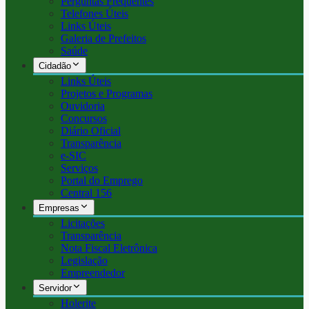
Perguntas Frequentes
Telefones Úteis
Links Úteis
Galeria de Prefeitos
Saúde
Cidadão
Links Úteis
Projetos e Programas
Ouvidoria
Concursos
Diário Oficial
Transparência
e-SIC
Serviços
Portal do Emprego
Central 156
Empresas
Licitações
Transparência
Nota Fiscal Eletrônica
Legislação
Empreendedor
Servidor
Holerite