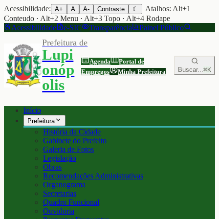
Acessibilidade:
| Atalhos: Alt+1
A+
A
A-
Contraste
☾
Conteudo · Alt+2 Menu · Alt+3 Topo · Alt+4 Rodape
Acessibilidade
e-SIC
Transparência
Painel Público
Prefeitura de
Lupi
Agenda
Portal de
onóp
Buscar...
⌘K
Empregos
Minha Prefeitura
olis
Início
Prefeitura
História da Cidade
Gabinete do Prefeito
Galeria de Fotos
Legislação
Obras
Recomendações Administrativas
Organograma
Secretarias
Quadro Funcional
Ouvidoria