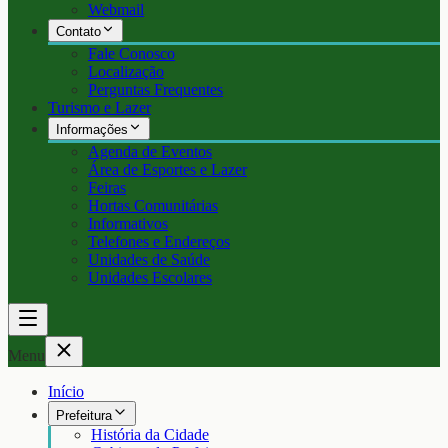
Webmail
Contato
Fale Conosco
Localização
Perguntas Frequentes
Turismo e Lazer
Informações
Agenda de Eventos
Área de Esportes e Lazer
Feiras
Hortas Comunitárias
Informativos
Telefones e Endereços
Unidades de Saúde
Unidades Escolares
Menu
Início
Prefeitura
História da Cidade