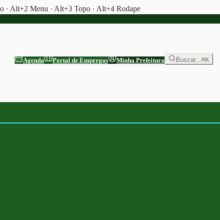
do · Alt+2 Menu · Alt+3 Topo · Alt+4 Rodape
Buscar...
⌘K
Agenda
Portal de Empregos
Minha Prefeitura