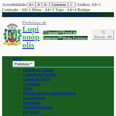
Acessibilidade:
| Atalhos: Alt+1
A+
A
A-
Contraste
☾
Conteudo · Alt+2 Menu · Alt+3 Topo · Alt+4 Rodape
Acessibilidade
e-SIC
Transparência
Painel Público
Prefeitura de
Lupi
Agenda
Portal de
onóp
Buscar...
⌘K
Empregos
Minha Prefeitura
olis
Início
Prefeitura
História da Cidade
Gabinete do Prefeito
Galeria de Fotos
Legislação
Obras
Recomendações Administrativas
Organograma
Secretarias
Quadro Funcional
Ouvidoria