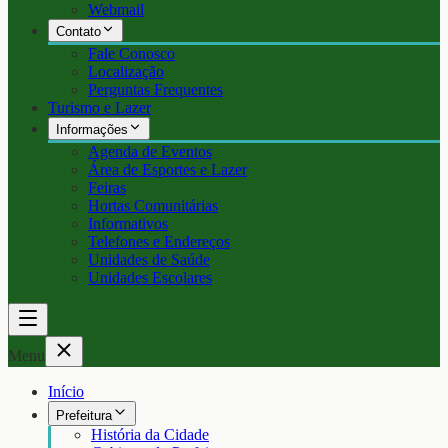
Webmail
Contato
Fale Conosco
Localização
Perguntas Frequentes
Turismo e Lazer
Informações
Agenda de Eventos
Área de Esportes e Lazer
Feiras
Hortas Comunitárias
Informativos
Telefones e Endereços
Unidades de Saúde
Unidades Escolares
Menu
Início
Prefeitura
História da Cidade