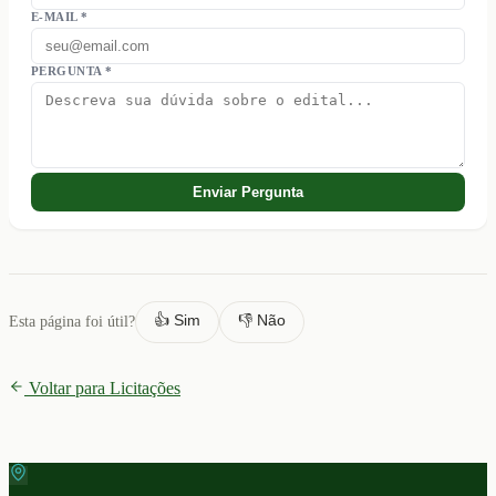
E-MAIL *
PERGUNTA *
Enviar Pergunta
👍 Sim
👎 Não
Esta página foi útil?
Voltar para Licitações