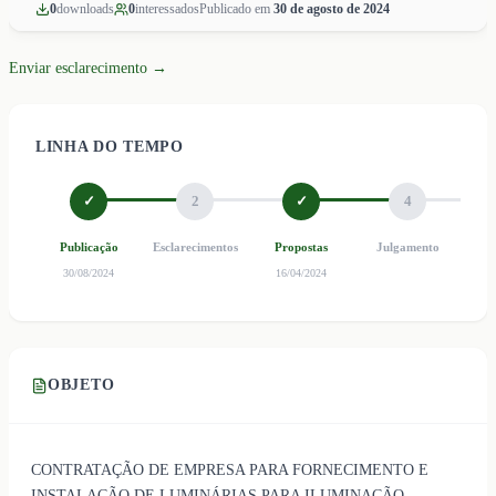
0
download
s
0
interessado
s
Publicado em
30 de agosto de 2024
Enviar esclarecimento →
LINHA DO TEMPO
✓
2
✓
4
Publicação
Esclarecimentos
Propostas
Julgamento
Ho
30/08/2024
16/04/2024
OBJETO
CONTRATAÇÃO DE EMPRESA PARA FORNECIMENTO E
INSTALAÇÃO DE LUMINÁRIAS PARA ILUMINAÇÃO