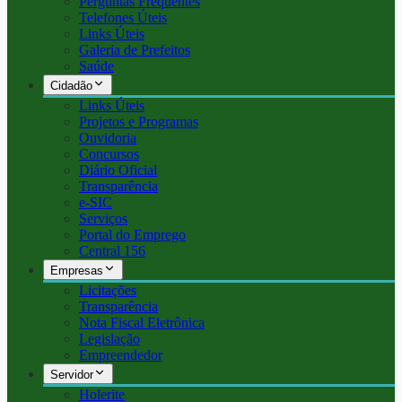
Perguntas Frequentes
Telefones Úteis
Links Úteis
Galeria de Prefeitos
Saúde
Cidadão
Links Úteis
Projetos e Programas
Ouvidoria
Concursos
Diário Oficial
Transparência
e-SIC
Serviços
Portal do Emprego
Central 156
Empresas
Licitações
Transparência
Nota Fiscal Eletrônica
Legislação
Empreendedor
Servidor
Holerite