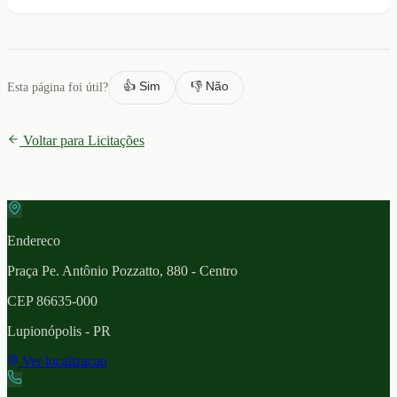
👍 Sim
👎 Não
Esta página foi útil?
Voltar para Licitações
Endereco
Praça Pe. Antônio Pozzatto, 880 - Centro
CEP
86635-000
Lupionópolis
- PR
Ver localizacao