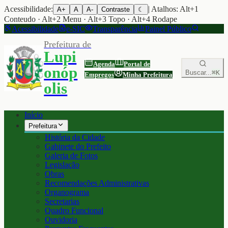
Acessibilidade:
| Atalhos: Alt+1
A+
A
A-
Contraste
☾
Conteudo · Alt+2 Menu · Alt+3 Topo · Alt+4 Rodape
Acessibilidade
e-SIC
Transparência
Painel Público
Prefeitura de
Lupi
Agenda
Portal de
onóp
Buscar...
⌘K
Empregos
Minha Prefeitura
olis
Início
Prefeitura
História da Cidade
Gabinete do Prefeito
Galeria de Fotos
Legislação
Obras
Recomendações Administrativas
Organograma
Secretarias
Quadro Funcional
Ouvidoria