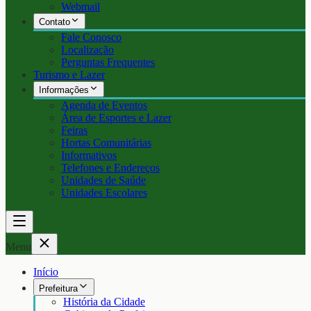
Webmail
Contato
Fale Conosco
Localização
Perguntas Frequentes
Turismo e Lazer
Informações
Agenda de Eventos
Área de Esportes e Lazer
Feiras
Hortas Comunitárias
Informativos
Telefones e Endereços
Unidades de Saúde
Unidades Escolares
Menu
Início
Prefeitura
História da Cidade