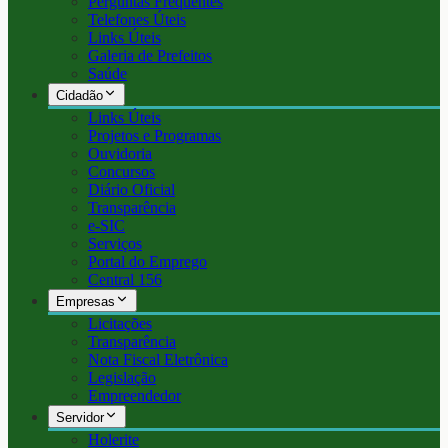
Perguntas Frequentes
Telefones Úteis
Links Úteis
Galeria de Prefeitos
Saúde
Cidadão
Links Úteis
Projetos e Programas
Ouvidoria
Concursos
Diário Oficial
Transparência
e-SIC
Serviços
Portal do Emprego
Central 156
Empresas
Licitações
Transparência
Nota Fiscal Eletrônica
Legislação
Empreendedor
Servidor
Holerite