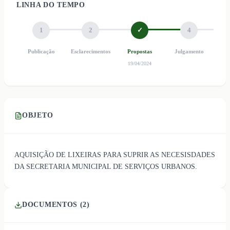
LINHA DO TEMPO
1
2
✓
4
Publicação
Esclarecimentos
Propostas
Julgamento
Ho
19/04/2024
OBJETO
AQUISIÇÃO DE LIXEIRAS PARA SUPRIR AS NECESISDADES
DA SECRETARIA MUNICIPAL DE SERVIÇOS URBANOS.
DOCUMENTOS (
2
)