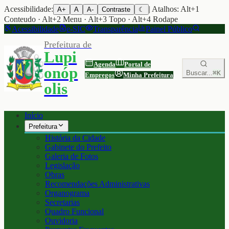
Acessibilidade:
| Atalhos: Alt+1
A+
A
A-
Contraste
☾
Conteudo · Alt+2 Menu · Alt+3 Topo · Alt+4 Rodape
Acessibilidade
e-SIC
Transparência
Painel Público
Prefeitura de
Lupi
Agenda
Portal de
onóp
Buscar...
⌘K
Empregos
Minha Prefeitura
olis
Início
Prefeitura
História da Cidade
Gabinete do Prefeito
Galeria de Fotos
Legislação
Obras
Recomendações Administrativas
Organograma
Secretarias
Quadro Funcional
Ouvidoria