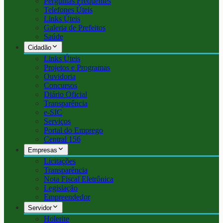
Perguntas Frequentes
Telefones Úteis
Links Úteis
Galeria de Prefeitos
Saúde
Cidadão
Links Úteis
Projetos e Programas
Ouvidoria
Concursos
Diário Oficial
Transparência
e-SIC
Serviços
Portal do Emprego
Central 156
Empresas
Licitações
Transparência
Nota Fiscal Eletrônica
Legislação
Empreendedor
Servidor
Holerite