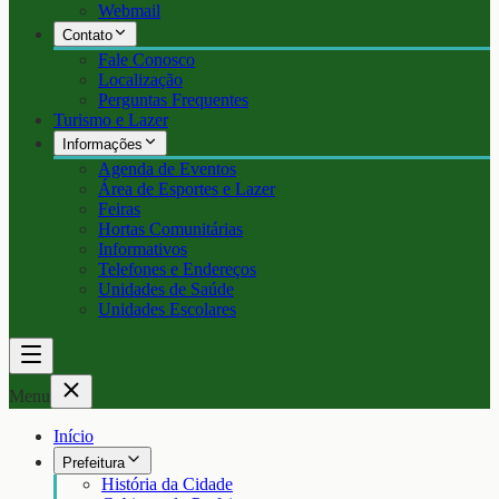
Webmail
Contato
Fale Conosco
Localização
Perguntas Frequentes
Turismo e Lazer
Informações
Agenda de Eventos
Área de Esportes e Lazer
Feiras
Hortas Comunitárias
Informativos
Telefones e Endereços
Unidades de Saúde
Unidades Escolares
Menu
Início
Prefeitura
História da Cidade