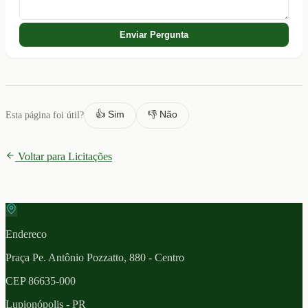
Enviar Pergunta
👍 Sim
👎 Não
Esta página foi útil?
Voltar para Licitações
Endereco
Praça Pe. Antônio Pozzatto, 880 - Centro
CEP
86635-000
Lupionópolis
- PR