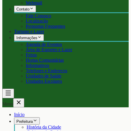
Webmail
Contato
Fale Conosco
Localização
Perguntas Frequentes
Turismo e Lazer
Informações
Agenda de Eventos
Área de Esportes e Lazer
Feiras
Hortas Comunitárias
Informativos
Telefones e Endereços
Unidades de Saúde
Unidades Escolares
Menu
Início
Prefeitura
História da Cidade