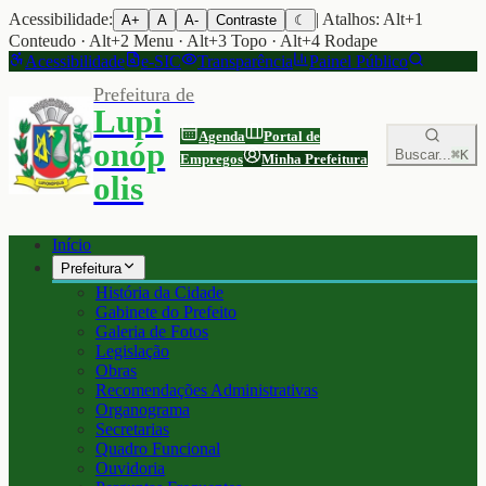
Acessibilidade:
| Atalhos: Alt+1
A+
A
A-
Contraste
☾
Conteudo · Alt+2 Menu · Alt+3 Topo · Alt+4 Rodape
Acessibilidade
e-SIC
Transparência
Painel Público
Prefeitura de
Lupi
Agenda
Portal de
onóp
Buscar...
⌘K
Empregos
Minha Prefeitura
olis
Início
Prefeitura
História da Cidade
Gabinete do Prefeito
Galeria de Fotos
Legislação
Obras
Recomendações Administrativas
Organograma
Secretarias
Quadro Funcional
Ouvidoria