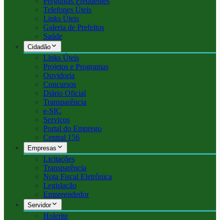
Perguntas Frequentes
Telefones Úteis
Links Úteis
Galeria de Prefeitos
Saúde
Cidadão
Links Úteis
Projetos e Programas
Ouvidoria
Concursos
Diário Oficial
Transparência
e-SIC
Serviços
Portal do Emprego
Central 156
Empresas
Licitações
Transparência
Nota Fiscal Eletrônica
Legislação
Empreendedor
Servidor
Holerite