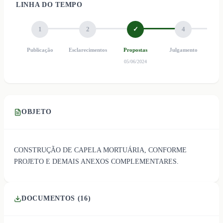
LINHA DO TEMPO
1
2
✓
4
Publicação
Esclarecimentos
Propostas
Julgamento
Ho
05/06/2024
OBJETO
CONSTRUÇÃO DE CAPELA MORTUÁRIA, CONFORME
PROJETO E DEMAIS ANEXOS COMPLEMENTARES.
DOCUMENTOS (
16
)